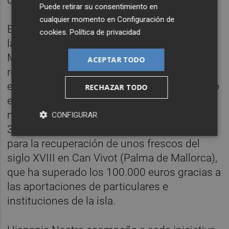
de micromecenazgo de Hispania Nostra.
Puede retirar su consentimiento en
cualquier momento en
Configuración de
Entre sus proyectos más destacados figura
cookies
.
Política de privacidad
la recuperación de la iglesia de San Lorenzo
Mártir, en Fuenteodra (Burgos), que logró
ACEPTAR TODO
reunir en tres campañas más de 150.000
euros; la restauración de un órgano histórico
RECHAZAR TODO
en Cabra de Mora (Teruel), un pueblo de
menos de 100 habitantes que recaudó
CONFIGURAR
32.000 euros en donaciones; y la campaña
para la recuperación de unos frescos del
siglo XVIII en Can Vivot (Palma de Mallorca),
que ha superado los 100.000 euros gracias a
las aportaciones de particulares e
instituciones de la isla.