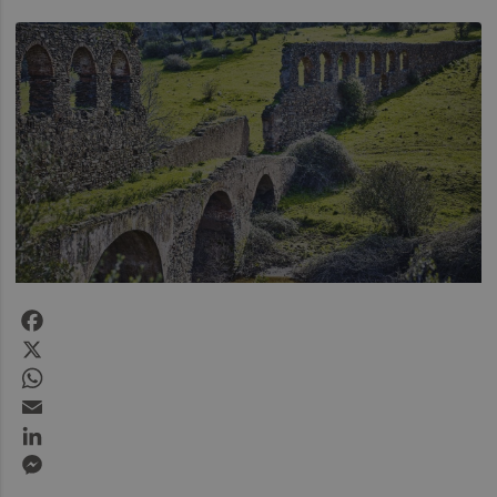
Facebook
X
WhatsApp
Email
LinkedIn
Messenger