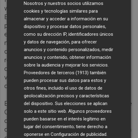
Nosotros y nuestros socios utilizamos
whatsapp como canales de comunicación.
cookies y tecnologías similares para
El fuerte vínculo de las personas con sus
almacenar y acceder a información en su
pueblos de origen o el de sus antepasados
dispositivo y procesar datos personales,
explica el éxito de muchas campañas de
como su dirección IP, identificadores únicos
y datos de navegación, para ofrecer
micromecenazgo en lugares casi
anuncios y contenido personalizados, medir
despoblados que, sin embargo, han
anuncios y contenido, obtener información
recaudado donaciones suficientes con las
sobre la audiencia y mejorar los servicios.
que se han logrado salvar bienes de gran
Proveedores de terceros (1913)
también
valor patrimonial”, explicó Bárbara Cordero,
pueden procesar sus datos para estos y
directora de Hispania Nostra.
otros fines, incluido el uso de datos de
geolocalización precisos y características
En este sentido, es paradigmático el caso de
del dispositivo. Sus elecciones se aplican
solo a este sitio web. Algunos proveedores
Castilla y León, y en concreto de la provincia
pueden basarse en el interés legítimo en
de Burgos, de donde proceden el 60% de las
lugar del consentimiento; tiene derecho a
donaciones recaudadas desde la plataforma
oponerse en
Configuración de publicidad
.