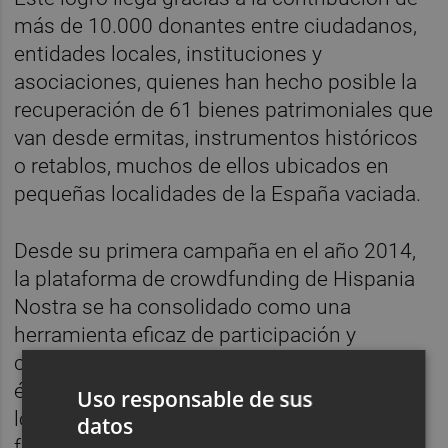
más de 10.000 donantes entre ciudadanos,
entidades locales, instituciones y
asociaciones, quienes han hecho posible la
recuperación de 61 bienes patrimoniales que
van desde ermitas, instrumentos históricos
o retablos, muchos de ellos ubicados en
pequeñas localidades de la España vaciada.
Desde su primera campaña en el año 2014,
la plataforma de crowdfunding de Hispania
Nostra se ha consolidado como una
herramienta eficaz de participación y
colaboración ciudadana. “Gran parte del
éxito de la iniciativa nace de la movilización
Uso responsable de sus
local en poblaciones muy pequeñas, donde
datos
funciona el boca a boca y los grupos de