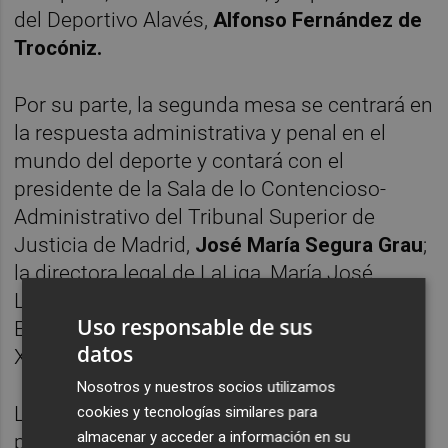
del Deportivo Alavés,
Alfonso Fernández de
Trocóniz.
Por su parte, la segunda mesa se centrará en
la respuesta administrativa y penal en el
mundo del deporte y contará con el
presidente de la Sala de lo Contencioso-
Administrativo del Tribunal Superior de
Justicia de Madrid,
José María Segura Grau
;
la directora legal de LaLiga, María José
López; y
Daniel Sánchez
, de la Comisión
Uso responsable de sus
Estatal contra la Violencia, el Racismo, la
datos
Xenofobia y la Intolerancia en el Deporte.
Nosotros y nuestros socios utilizamos
La primera jornada se completará con una
cookies y tecnologías similares para
almacenar y acceder a información en su
ponencia sobre actuaciones preventivas y