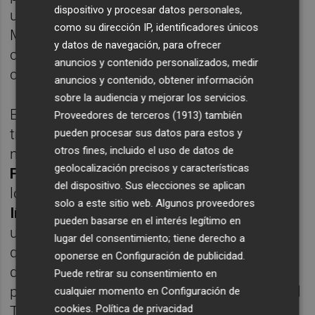
dispositivo y procesar datos personales,
una visita al estadio Riyadh Air
como su dirección IP, identificadores únicos
Metropolitano, donde los asistentes
y datos de navegación, para ofrecer
conocerán el funcionamiento de la sala de
anuncios y contenido personalizados, medir
control operativa durante los partidos.
anuncios y contenido, obtener información
sobre la audiencia y mejorar los servicios.
El 10 de junio el foco se desplazará al
Proveedores de terceros (1913)
también
tránsito de la vía administrativa a la penal. El
pueden procesar sus datos para estos y
otros fines, incluido el uso de datos de
magistrado
Diego Fernando Acosta
geolocalización precisos y características
Fernández
, instructor del caso abierto por
del dispositivo. Sus elecciones se aplican
los insultos racistas que sufrió el jugador
solo a este sitio web. Algunos proveedores
Iñaki Williams
en 2020, abrirá la sesión con
pueden basarse en el interés legítimo en
una ponencia sobre esta cuestión, antes de
lugar del consentimiento; tiene derecho a
que una mesa redonda examine el margen
oponerse en
Configuración de publicidad
.
de mejora de la respuesta administrativa y
Puede retirar su consentimiento en
penal, con la intervención del magistrado del
cualquier momento en
Configuración de
cookies
.
Política de privacidad
Tribunal Supremo
Eduardo de Porres Ortiz