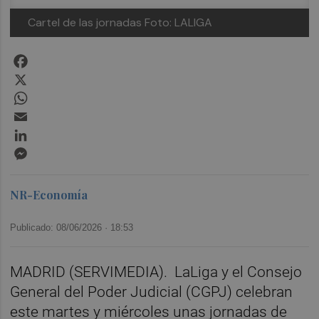
Cartel de las jornadas
Foto: LALIGA
Facebook
X
WhatsApp
Email
LinkedIn
Messenger
NR-Economía
Publicado: 08/06/2026 ·
18:53
MADRID (SERVIMEDIA). LaLiga y el Consejo
General del Poder Judicial (CGPJ) celebran
este martes y miércoles unas jornadas de