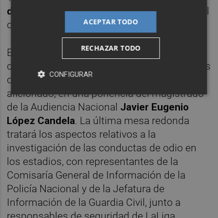
de Urbina
y del responsable Procesal y Penal
ACEPTAR TODO
de LaLiga,
Francisco Martínez
.
RECHAZAR TODO
El programa abordará también la
denominada culpa 'in vigilando' de los clubes
CONFIGURAR
de fútbol y la responsabilidad directa del
aficionado, en una ponencia del magistrado
de la Audiencia Nacional
Javier Eugenio
López Candela
. La última mesa redonda
tratará los aspectos relativos a la
investigación de las conductas de odio en
los estadios, con representantes de la
Comisaría General de Información de la
Policía Nacional y de la Jefatura de
Información de la Guardia Civil, junto a
responsables de seguridad de LaLiga.