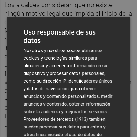
Los alcaldes consideran que no existe
ningún motivo legal que impida el inicio de la
construcción del parque eólico e instan al
Miteco a resolver sin más demora los
Uso responsable de sus
recursos pendientes y a permitir que se
datos
inicie de inmediato la construcción de un
Nosotros y nuestros socios utilizamos
proyecto que “cuenta con el respaldo
cookies y tecnologías similares para
unánime de los municipios implicados y es
almacenar y acceder a información en su
fundamental para el desarrollo económico y
dispositivo y procesar datos personales,
como su dirección IP, identificadores únicos
social de la comarca”. En su misiva advierten
y datos de navegación, para ofrecer
a la ministra de que “no hacerlo supone
anuncios y contenido personalizados, medir
asumir la responsabilidad política de seguir
anuncios y contenido, obtener información
castigando injustificadamente a uno de los
sobre la audiencia y mejorar los servicios.
territorios más vulnerables frente al reto
Proveedores de terceros (1913)
también
demográfico”.
pueden procesar sus datos para estos y
otros fines, incluido el uso de datos de