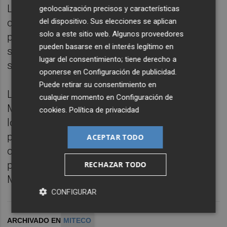
Los alcaldes han destacado también en su
geolocalización precisos y características
del dispositivo. Sus elecciones se aplican
carta la urgencia de iniciar las obras para
solo a este sitio web. Algunos proveedores
poner en marcha más de cien medidas
pueden basarse en el interés legítimo en
sociales y económicas que beneficiarán a
lugar del consentimiento; tiene derecho a
sus vecinos.
oponerse en
Configuración de publicidad
.
Puede retirar su consentimiento en
Los responsables municipales solicitan al
cualquier momento en
Configuración de
Miteco que actúe urgentemente y resuelva
cookies
.
Política de privacidad
los recursos administrativos pendientes,
permitiendo así que el proyecto avance
ACEPTAR TODO
conforme a la legalidad y que sus beneficios
puedan empezar a materializarse para el
RECHAZAR TODO
Maestrazgo.
CONFIGURAR
ARCHIVADO EN
MITECO