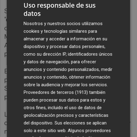
Uso responsable de sus
Sin embargo, la nueva resolución lo aclara:
datos
"el sistema informático se encontrará
Nosotros y nuestros socios utilizamos
operativo en la sede electrónica del
cookies y tecnologías similares para
Ministerio de Transportes, Movilidad y
almacenar y acceder a información en su
Agenda Urbana desde el día siguiente de la
dispositivo y procesar datos personales,
publicación de esta resolución".
como su dirección IP, identificadores únicos
y datos de navegación, para ofrecer
anuncios y contenido personalizados, medir
En cualquier caso, contra esta medida se
anuncios y contenido, obtener información
podrá interponer recurso de alzada ante la
sobre la audiencia y mejorar los servicios.
Secretaría General de Transportes en el
Proveedores de terceros (1913)
también
plazo de un mes a partir de este sábado.
pueden procesar sus datos para estos y
otros fines, incluido el uso de datos de
Los datos que los VTC tendrán que
geolocalización precisos y características
comunicar con antelación serán el nombre y
del dispositivo. Sus elecciones se aplican
solo a este sitio web. Algunos proveedores
número de identificación fiscal del