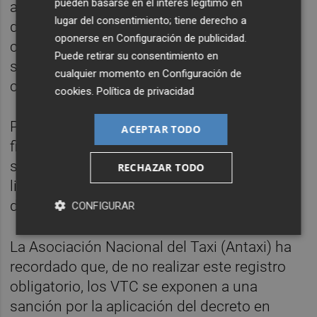
pueden basarse en el interés legítimo en
arrendador y del intermediario, la matrícula
lugar del consentimiento; tiene derecho a
del vehículo y el lugar, fecha y hora de
oponerse en
Configuración de publicidad
.
celebración del contrato en que se inicie el
Puede retirar su consentimiento en
servicio y en que ha de
cualquier momento en
Configuración de
concluir.
cookies
.
Política de privacidad
Podrá omitirse la identificación del lugar de
ACEPTAR TODO
finalización del servicio cuando el contrato
señale expresamente que dicho lugar será
RECHAZAR TODO
libremente determinado por el cliente
durante la prestación del servicio.
CONFIGURAR
La Asociación Nacional del Taxi (Antaxi) ha
recordado que, de no realizar este registro
obligatorio, los VTC se exponen a una
sanción por la aplicación del decreto en