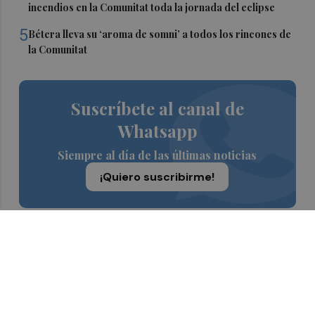
incendios en la Comunitat toda la jornada del eclipse
5
Bétera lleva su ‘aroma de somni’ a todos los rincones de
la Comunitat
Suscríbete al canal de
Whatsapp
Siempre al día de las últimas noticias
¡Quiero suscribirme!