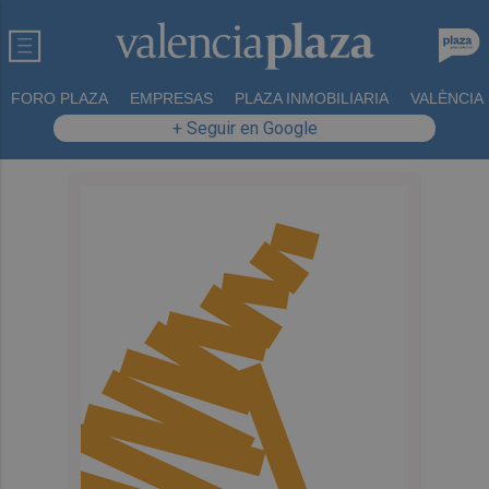
FORO PLAZA
EMPRESAS
PLAZA INMOBILIARIA
VALÈNCIA
+ Seguir en Google