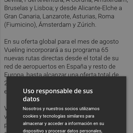
Bruselas y Lisboa; y desde Alicante-Elche a
Gran Canaria, Lanzarote, Asturias, Roma
(Fiumicino), Ámsterdam y Zúrich.
En su oferta global para el mes de agosto
Vueling incorporará a su programa 65
nuevas rutas directas desde el total de su
red de aeropuertos en España y resto de
Europa, hasta alcanzar una oferta total de
240 rutas (95 de ellas domésticas),
Uso responsable de sus
equivalente a unos 2.800 vuelos semanales.
datos
Vueling puso en marcha su programa de
Nosotros y nuestros socios utilizamos
verano 2020 el 22 de junio, retomando
cookies y tecnologías similares para
almacenar y acceder a información en su
progresivamente sus rutas tras tres meses
dispositivo y procesar datos personales,