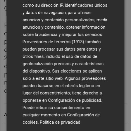
de restricciones en el sector aéreo debido al
como su dirección IP, identificadores únicos
COVID-19.
y datos de navegación, para ofrecer
anuncios y contenido personalizados, medir
Para impulsar la puesta en marcha de sus
anuncios y contenido, obtener información
operaciones, Vueling ha lanzado una
sobre la audiencia y mejorar los servicios.
promoción especial (disponible entre los
Proveedores de terceros (1913)
también
días 8 y 10 de julio) con un descuento del
pueden procesar sus datos para estos y
otros fines, incluido el uso de datos de
20% en todas sus rutas, para volar entre el 3
geolocalización precisos y características
de agosto y el 31 de octubre de 2020. Para
del dispositivo. Sus elecciones se aplican
poder acceder al descuento solo será
solo a este sitio web. Algunos proveedores
necesario introducir el código ENJOY20
pueden basarse en el interés legítimo en
durante el proceso de compra.
lugar del consentimiento; tiene derecho a
oponerse en
Configuración de publicidad
.
Puede retirar su consentimiento en
ARCHIVADO EN
VUELING
cualquier momento en
Configuración de
cookies
.
Política de privacidad