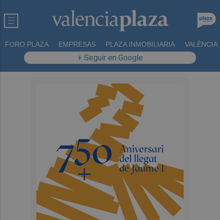
FORO PLAZA
EMPRESAS
PLAZA INMOBILIARIA
VALÈNCIA
+ Seguir en Google