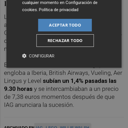
IAG reacciona al alza
cualquier momento en
Configuración de
cookies
.
Política de privacidad
Las acciones de IAG reaccionaban al alza
ante el próximo aterrizaje del español Luis
ACEPTAR TODO
Gallego, actual consejero delegado de Iberia,
como máximo ejecutivo del grupo tras la
RECHAZAR TODO
marcha de Willie Walsh.
CONFIGURAR
En concreto, los títulos del holding que
engloba a Iberia, British Airways, Vueling, Aer
Lingus y Level
subían un 1,4% pasadas las
9.30 horas
y se intercambiaban a un precio
de 7,38 euros momentos después de que
IAG anunciara la sucesión.
ARCHIVADO EN
IAG
LEGO
WILLIE WALSH