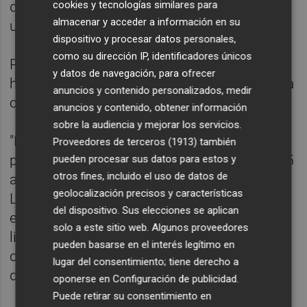
que Willie nos deja", ha afirmado Gallego en
cookies y tecnologías similares para
almacenar y acceder a información en su
un comunicado.
dispositivo y procesar datos personales,
como su dirección IP, identificadores únicos
Por su parte, Willie Walsh ha subrayado que
y datos de navegación, para ofrecer
ha sido un "privilegio" haber participado en la
anuncios y contenido personalizados, medir
creación y desarrollo de IAG.
anuncios y contenido, obtener información
sobre la audiencia y mejorar los servicios.
"He tenido el placer de trabajar con muchas
Proveedores de terceros (1913)
también
personas excepcionales en estos últimos 15
pueden procesar sus datos para estos y
otros fines, incluido el uso de datos de
años tanto en British Airways como en IAG.
geolocalización precisos y características
Luis Gallego ha sido un miembro clave del
del dispositivo. Sus elecciones se aplican
equipo y ha demostrado un verdadero
solo a este sitio web. Algunos proveedores
liderazgo en estos años y no tengo ninguna
pueden basarse en el interés legítimo en
duda de que será un gran consejero
lugar del consentimiento; tiene derecho a
delegado", ha añadido Walsh.
oponerse en
Configuración de publicidad
.
Puede retirar su consentimiento en