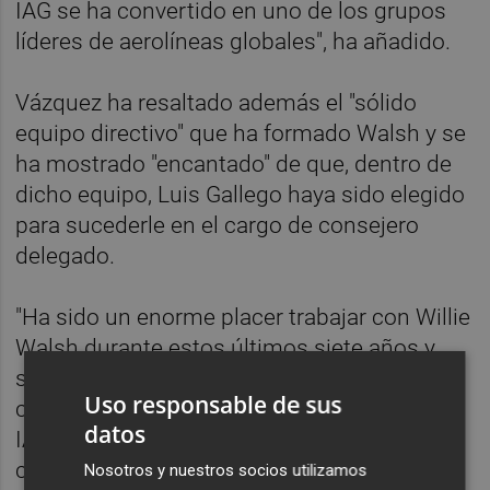
IAG se ha convertido en uno de los grupos
líderes de aerolíneas globales", ha añadido.
Vázquez ha resaltado además el "sólido
equipo directivo" que ha formado Walsh y se
ha mostrado "encantado" de que, dentro de
dicho equipo, Luis Gallego haya sido elegido
para sucederle en el cargo de consejero
delegado.
"Ha sido un enorme placer trabajar con Willie
Walsh durante estos últimos siete años y
será un enorme honor para mí liderar esta
Uso responsable de sus
compañía. Es un momento fascinante para
datos
IAG y estoy seguro de que podremos seguir
construyendo sobre los sólidos cimientos
Nosotros y nuestros socios utilizamos