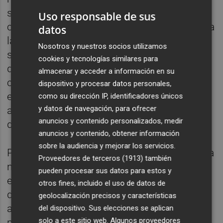
se a les ciutats", argumenta. En aquests
Uso responsable de sus
casos el desafiament més comú que arriba a
datos
la consulta és la pèrdua de pes i el
Nosotros y nuestros socios utilizamos
seguiment d'una dieta equilibrada amb la
cookies y tecnologías similares para
qual combatre malalties com la diabetis o el
almacenar y acceder a información en su
colesterol. El servei se centra en aquest cas
dispositivo y procesar datos personales,
en la disciplina de la nutrició clínica, que
como su dirección IP, identificadores únicos
y datos de navegación, para ofrecer
aborda uns tipus de patologies i trastorns
anuncios y contenido personalizados, medir
derivats de l'obesitat o sobrepés.
anuncios y contenido, obtener información
sobre la audiencia y mejorar los servicios.
Però aquest no és l'únic àmbit que treballa la
Proveedores de terceros (1913)
también
nutricionista de Xert, que també està
pueden procesar sus datos para estos y
especialitzada en nutrició esportiva i ofereix
otros fines, incluido el uso de datos de
diferents plans per a mantindre una
geolocalización precisos y características
alimentació equilibrada que ajude les
del dispositivo. Sus elecciones se aplican
solo a este sitio web. Algunos proveedores
persones a tindre una vida més saludable.