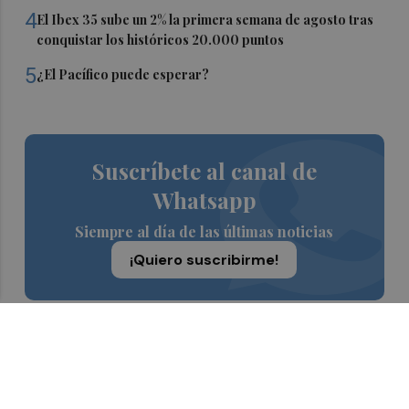
4
El Ibex 35 sube un 2% la primera semana de agosto tras
conquistar los históricos 20.000 puntos
5
¿El Pacífico puede esperar?
Suscríbete al canal de
Whatsapp
Siempre al día de las últimas noticias
¡Quiero suscribirme!