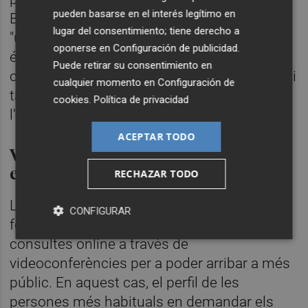
pueden basarse en el interés legítimo en
Beatriz assegura que des de la pandèmia
lugar del consentimiento; tiene derecho a
"una gran part de la gent se n'ha adonat que
oponerse en
Configuración de publicidad
.
és necessari portar una vida més sana, es
Puede retirar su consentimiento en
cuida més, porta una alimentació adequada i
cualquier momento en
Configuración de
també ho combina amb la pràctica de
cookies
.
Política de privacidad
l'exercici físic".
ACEPTAR TODO
Videoconferències per a arribar
enlloc
RECHAZAR TODO
La nutricionista també utilitza les
CONFIGURAR
ferramentes digitals i virtuals com són les
consultes online a través de
videoconferències per a poder arribar a més
públic. En aquest cas, el perfil de les
persones més habituals en demandar els