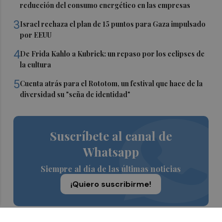
reducción del consumo energético en las empresas
3
Israel rechaza el plan de 15 puntos para Gaza impulsado
por EEUU
4
De Frida Kahlo a Kubrick: un repaso por los eclipses de
la cultura
5
Cuenta atrás para el Rototom, un festival que hace de la
diversidad su "seña de identidad"
Suscríbete al canal de
Whatsapp
Siempre al día de las últimas noticias
¡Quiero suscribirme!