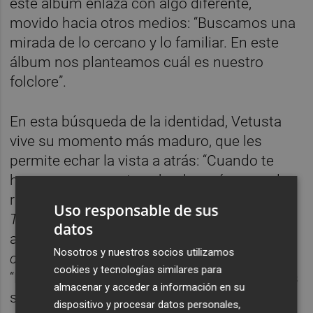
este álbum enlaza con algo diferente,
movido hacia otros medios: “Buscamos una
mirada de lo cercano y lo familiar. En este
álbum nos planteamos cuál es nuestro
folclore”.
En esta búsqueda de la identidad, Vetusta
vive su momento más maduro, que les
permite echar la vista a atrás: “Cuando te
haces una pregunta sobre los orígenes y las
raíces surge esta conexión con el
Cable a
Uso responsable de sus
Tierra
”. Esto da resultado en un disco que se
datos
acerca a la base de todo, haciendo un
Nosotros y nuestros socios utilizamos
cocktail
entre la música de fuera y la propia:
cookies y tecnologías similares para
“Desde pequeños nos hemos acercado a los
almacenar y acceder a información en su
sonidos de aquí, la música tradicional. No
dispositivo y procesar datos personales,