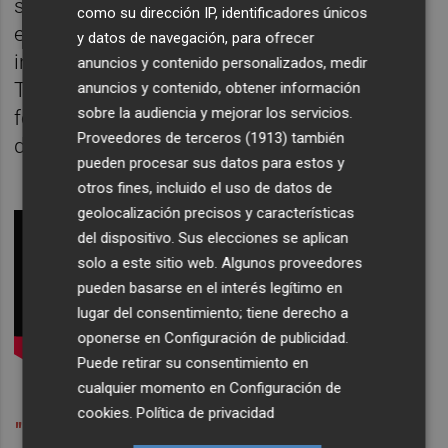
solo flamenco, sino coplas y boleros”, esto
como su dirección IP, identificadores únicos
en el álbum se ve cruzado con nuevas
y datos de navegación, para ofrecer
influencias sonoras y sonidos sintetizados.
anuncios y contenido personalizados, medir
Timbres y ritmos adaptados de todos los
anuncios y contenido, obtener información
sobre la audiencia y mejorar los servicios.
folclores conocidos, en un disco que bebe
Proveedores de terceros (1913)
también
de “lo viejo lo nuevo, lo lejano y lo cercano”
pueden procesar sus datos para estos y
otros fines, incluido el uso de datos de
geolocalización precisos y características
del dispositivo. Sus elecciones se aplican
solo a este sitio web. Algunos proveedores
pueden basarse en el interés legítimo en
lugar del consentimiento; tiene derecho a
oponerse en
Configuración de publicidad
.
Puede retirar su consentimiento en
cualquier momento en
Configuración de
cookies
.
Política de privacidad
"El guiño que esconde la llave"