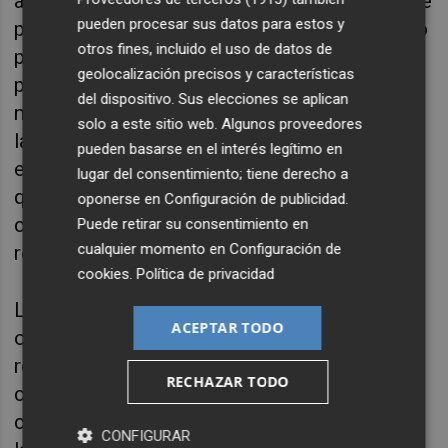
adaptación auditiva de espacios públicos o de
pueden procesar sus datos para estos y
pública concurrencia.
Visualfy
Places no solo
otros fines, incluido el uso de datos de
permite crear espacios accesibles para
geolocalización precisos y características
personas con pérdida auditiva, sino que
del dispositivo. Sus elecciones se aplican
mejora la seguridad de todos, incorporando
solo a este sitio web. Algunos proveedores
las alertas y notificaciones visuales en
pueden basarse en el interés legítimo en
entornos ruidosos o en situaciones en las
lugar del consentimiento; tiene derecho a
que el sentido del oído está anulado, como
oponerse en
Configuración de publicidad
.
con el uso de auriculares de protección o
Puede retirar su consentimiento en
cualquier momento en
Configuración de
recreo.
cookies
.
Política de privacidad
La startup valenciana, que forma parte de la
ACEPTAR TODO
organización internacional Bcorp y ha sido
reconocida dos años consecutivos
RECHAZAR TODO
como
Best for the World
, tiene entre sus
clientes a la
Comunidad de Madrid
,
CONFIGURAR