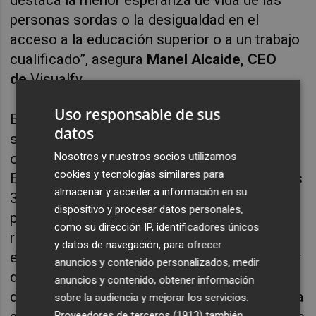
personas sordas o la desigualdad en el
acceso a la educación superior o a un trabajo
cualificado”, asegura
Manel Alcaide, CEO
de
Visualfy
.
Uso responsable de sus
Esta es la segunda ronda de inversión de la
datos
startup tecnológica, que en 2017 también
obtuvo 1,3 millones de euros del Programa
Nosotros y nuestros socios utilizamos
cookies y tecnologías similares para
Europeo de Innovación H2020. En los últimos
almacenar y acceder a información en su
3 años la empresa ha creado 2
dispositivo y procesar datos personales,
productos,
Visualfy
Home
, un dispositivo que
como su dirección IP, identificadores únicos
reconoce los sonidos del hogar y los traduce
y datos de navegación, para ofrecer
en alertas visuales y sensoriales en cualquier
anuncios y contenido personalizados, medir
dispositivo conectado, y
Visualfy
Places
,
anuncios y contenido, obtener información
donde pondrá su foco en 2021, que permite la
sobre la audiencia y mejorar los servicios.
Proveedores de terceros (1913)
también