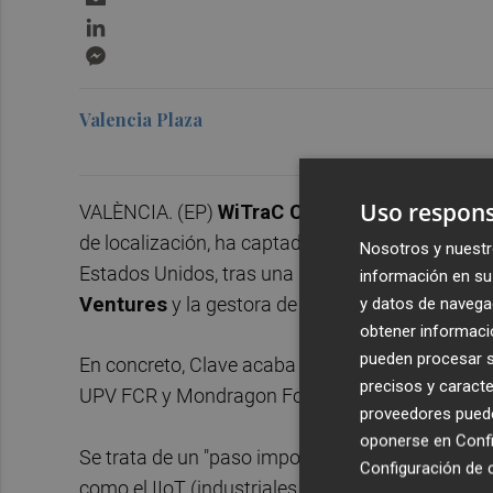
LinkedIn
Messenger
Valencia Plaza
Uso respons
VALÈNCIA. (EP)
WiTraC Comunicaciones Intel
de localización, ha captado tres millones de eu
Nosotros y nuestr
Estados Unidos, tras una ronda de inversión en 
información en su 
Ventures
y la gestora de capital de riesgo
Clav
y datos de navega
obtener informació
pueden procesar su
En concreto, Clave acaba de realizar una nueva 
precisos y caracte
UPV FCR y Mondragon Fondo de Promoción FC
proveedores pueden
oponerse en
Confi
Se trata de un "paso importante" para la gestor
Configuración de 
como el IIoT (industriales de internet de las cosas