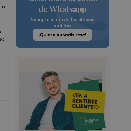
de Whatsapp
 o
Siempre al día de las últimas
noticias
s
¡Quiero suscribirme!
ue
,