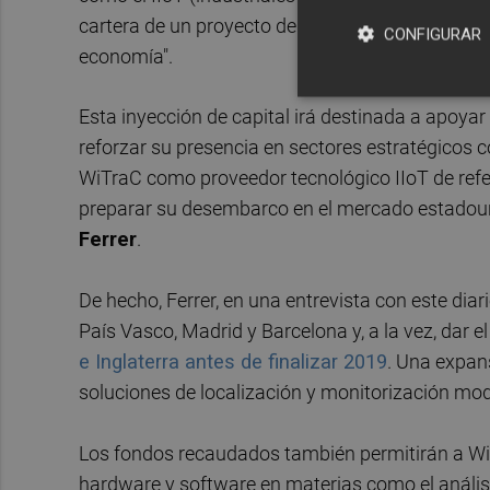
cartera de un proyecto de "alta innovación indu
CONFIGURAR
economía".
Esta inyección de capital irá destinada a apoy
reforzar su presencia en sectores estratégicos c
WiTraC como proveedor tecnológico IIoT de ref
preparar su desembarco en el mercado estadou
Ferrer
.
De hecho, Ferrer, en una entrevista con este diar
País Vasco, Madrid y Barcelona y, a la vez, dar 
e Inglaterra antes de finalizar 2019
. Una expan
soluciones de localización y monitorización mod
Los fondos recaudados también permitirán a WiT
hardware y software en materias como el anális