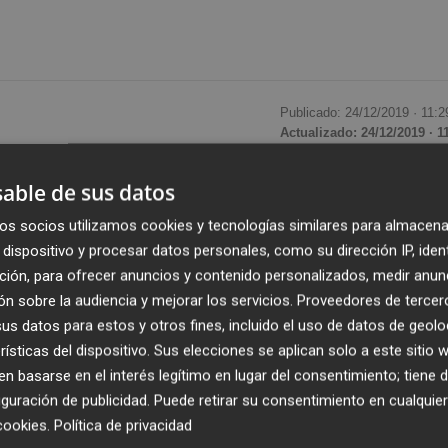
Publicado: 24/12/2019 ·
11:2
Actualizado: 24/12/2019 · 1
able de sus datos
igentes S.L
,
startup
valenciana especialista en solucion
ros para impulsar su expansión internacional en Europa y
os socios utilizamos cookies y tecnologías similares para almacena
la que han participado
Goldacre Ventures, Mundi
dispositivo y procesar datos personales, como su dirección IP, iden
e
.
ción, para ofrecer anuncios y contenido personalizados, medir anun
n sobre la audiencia y mejorar los servicios.
Proveedores de tercer
s datos para estos y otros fines, incluido el uso de datos de geolo
inversión en WiTraC a través de sus fondos Tech Transfer
rísticas del dispositivo. Sus elecciones se aplican solo a este sitio
R.
 basarse en el interés legítimo en lugar del consentimiento; tiene 
guración de publicidad
. Puede retirar su consentimiento en cualqu
a, al apostar por un mercado innovador y "en pleno auge"
cookies
.
Política de privacidad
) y la inteligencia artificial, mediante la incorporación a s