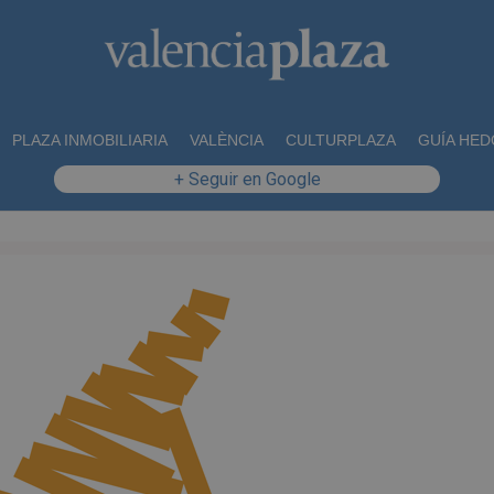
PLAZA INMOBILIARIA
VALÈNCIA
CULTURPLAZA
GUÍA HED
+ Seguir en Google