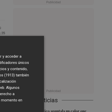
9
1:35
es
r y acceder a
tificadores únicos
cios y contenido,
os (1913)
también
calización
 web. Algunos
derecho a
Últimas Noticias
ier momento en
1
u
El cambio climático apuntala un calor que