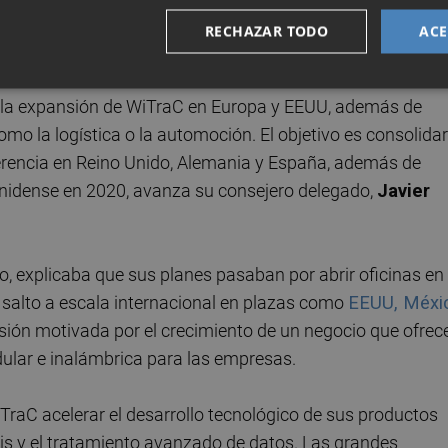
strial que impulsa sectores importantes para nuestra
RECHAZAR TODO
ACE
ar la expansión de WiTraC en Europa y EEUU, además de
omo la logística o la automoción. El objetivo es consolidar
erencia en Reino Unido, Alemania y España, además de
nidense en 2020, avanza su consejero delegado,
Javier
io, explicaba que sus planes pasaban por abrir oficinas en
el salto a escala internacional en plazas como
EEUU, Méxi
sión motivada por el crecimiento de un negocio que ofrec
ular e inalámbrica para las empresas.
raC acelerar el desarrollo tecnológico de sus productos
is y el tratamiento avanzado de datos. Las grandes