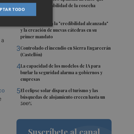
revela la vulnerabilidad de la cosecha
PTAR TODO
europea
2
El CACV destaca la "credibilidad alcanzada"
y la creación de nuevas cátedras en su
primer mandato
 a
3
Controlado el incendio en Sierra Engarcerán
(Castellón)
4
La capacidad de los modelos de IA para
burlar la seguridad alarma a gobiernos y
empresas
5
co
El eclipse solar dispara el turismo y las
búsquedas de alojamiento crecen hasta un
e
500%
Suscríbete al canal