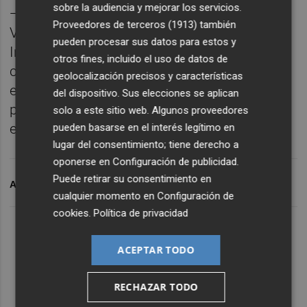
sobre la audiencia y mejorar los servicios.
—'Carmen Montón, sin concesiones', de
Proveedores de terceros (1913)
también
Vicente Climent—, ambos disponibles en
pueden procesar sus datos para estos y
Internet. '
Mónica García
, de la marea al
otros fines, incluido el uso de datos de
chapapote' está a la venta en librerías desde
geolocalización precisos y características
el lunes 15 de junio en formato papel al
del dispositivo. Sus elecciones se aplican
precio de 15 euros. Disponible también
solo a este sitio web. Algunos proveedores
en
Amazon
.
pueden basarse en el interés legítimo en
lugar del consentimiento; tiene derecho a
oponerse en
Configuración de publicidad
.
Puede retirar su consentimiento en
ARCHIVADO EN
LIBROS
cualquier momento en
Configuración de
cookies
.
Política de privacidad
ACEPTAR TODO
RECHAZAR TODO