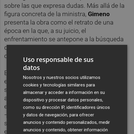
sobre las que expresa dudas. Más allá de la
figura concreta de la ministra,
Gimeno
presenta la obra como el retrato de una
época en la que, a su juicio, el
enfrentamiento se antepone a la búsqueda
de acuerdos para avanzar hacia el bien
común.
Uso responsable de sus
datos
El volumen se inscribe en una colección de
Nosotros y nuestros socios utilizamos
ensayos editados por Crónica Global Media
cookies y tecnologías similares para
sobre responsables sanitarios que ha
almacenar y acceder a información en su
analizado previamente la gestión del
dispositivo y procesar datos personales,
exconsejero catalán de Salud
Toni Comín
como su dirección IP, identificadores únicos
—'Comín, el enterrador solitario del modelo
y datos de navegación, para ofrecer
anuncios y contenido personalizados, medir
sanitario catalán', de Ignasi Jorro— y de la
anuncios y contenido, obtener información
exministra de Sanidad
Carmen Montón