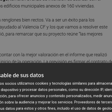
os edificios municipales anexos de 160 viviendas.
 renglones bien rectos. Va a ser un éxito para los
yudado al Valencia CF y los que vamos a resolver este
ió, para remarcar que su proyecto reúne “las mejores
contar con la mejor valoración en el informe que realizó
 inicio de la operación. La previsión es firmar el contrato d
ADU tiene que reunir en julio al 70% de los cooperativista
able de sus datos
registradas y estudiadas por
Olivares Consultores
.
os socios utilizamos cookies y tecnologías similares para almacena
dispositivo y procesar datos personales, como su dirección IP, iden
ción, para ofrecer anuncios y contenido personalizados, medir anun
n sobre la audiencia y mejorar los servicios.
Proveedores de tercer
s datos para estos y otros fines, incluido el uso de datos de geolo