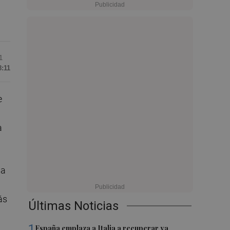
1
8:11
e
a
sa
ás
Últimas Noticias
1
España emplaza a Italia a recuperar ya