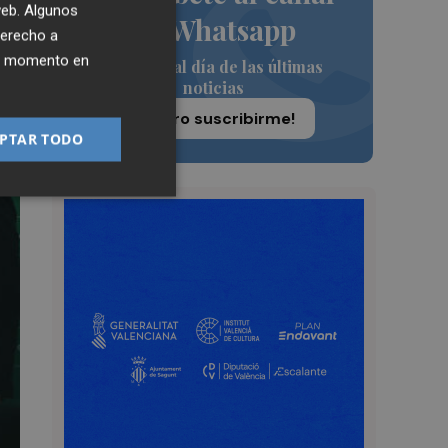
 web. Algunos
de Whatsapp
derecho a
ier momento en
Siempre al día de las últimas
noticias
¡Quiero suscribirme!
PTAR TODO