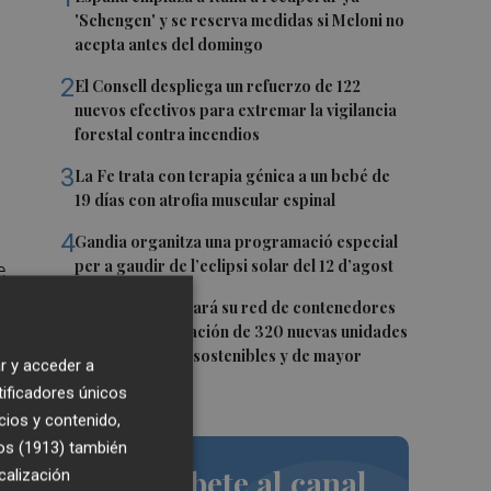
'Schengen' y se reserva medidas si Meloni no
acepta antes del domingo
2
El Consell despliega un refuerzo de 122
nuevos efectivos para extremar la vigilancia
forestal contra incendios
3
La Fe trata con terapia génica a un bebé de
19 días con atrofia muscular espinal
4
Gandia organitza una programació especial
per a gaudir de l’eclipsi solar del 12 d’agost
e
s
5
Riba-roja renovará su red de contenedores
con la incorporación de 320 nuevas unidades
más accesibles, sostenibles y de mayor
r y acceder a
capacidad
tificadores únicos
cios y contenido,
os (1913)
también
Suscríbete al canal
calización