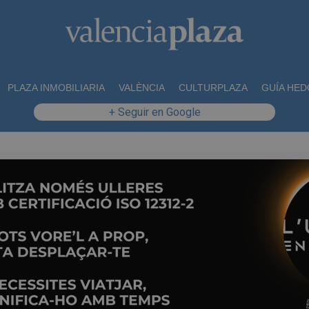
PLAZA INMOBILIARIA
VALÈNCIA
CULTURPLAZA
GUÍA HED
+ Seguir en Google