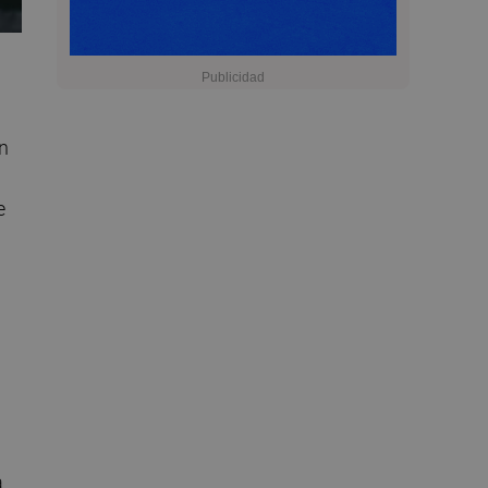
un
e
a