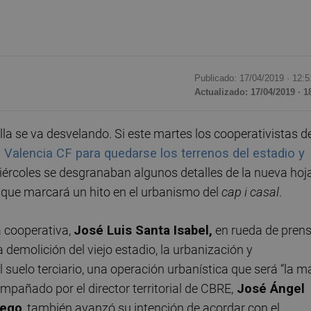
Publicado: 17/04/2019 ·
12:5
Actualizado: 17/04/2019 · 1
la se va desvelando. Si este martes los cooperativistas d
Valencia CF para quedarse los terrenos del estadio y
miércoles se desgranaban algunos detalles de la nueva hoj
 que marcará un hito en el urbanismo del
cap i casal
.
a cooperativa,
José Luis Santa Isabel,
en rueda de pren
la demolición del viejo estadio, la urbanización y
 suelo terciario, una operación urbanística que será “la m
mpañado por el director territorial de CBRE,
José Ángel
iego
, también avanzó su intención de acordar con el