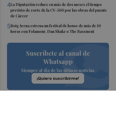
4
La Diputación reduce en más de dos meses el tiempo
previsto de corte de la CV-560 por las obras del puente
de Càrcer
5
Roig Arena estrena un festival de house de más de 10
horas con Folamour, Dan Shake o The Basement
Suscríbete al canal de
Whatsapp
Siempre al día de las últimas noticias
¡Quiero suscribirme!