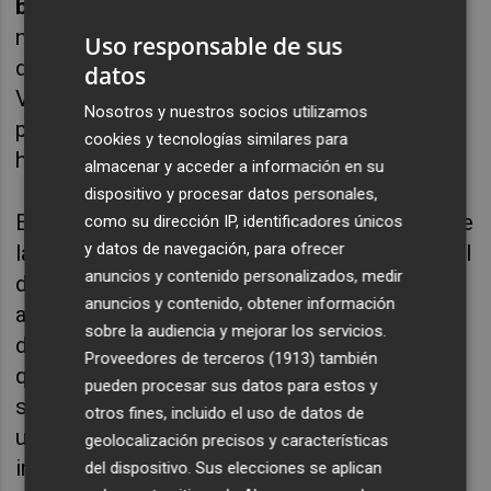
banalidad,
muy propio, por otra parte, de
nuestros tiempos. Y no, no creo que el
Uso responsable de sus
disfrute irónico salve o explique la situación.
datos
Vamos a ver otro ejemplo, sobre el que me
Nosotros y nuestros socios utilizamos
puso en la pista Clara Gorria con su agudeza
cookies y tecnologías similares para
habitual.
almacenar y acceder a información en su
dispositivo y procesar datos personales,
El 25 de abril pasado tuvo lugar la
première
de
como su dirección IP, identificadores únicos
y datos de navegación, para ofrecer
la serie
El caso
Asunta
, basada en el caso real
anuncios y contenido personalizados, medir
de la muerte de una niña de doce años
anuncios y contenido, obtener información
asesinada por sus padres. Un
true crime
, tan
sobre la audiencia y mejorar los servicios.
de moda en estos tiempos. Por aclararnos y
Proveedores de terceros (1913)
también
que no quede duda de qué va la cosa, en la
pueden procesar sus datos para estos y
serie se cuenta la historia del asesinato de
otros fines, incluido el uso de datos de
una niña por parte de sus padres, la
geolocalización precisos y características
investigación llevada a cabo y el impacto
del dispositivo. Sus elecciones se aplican