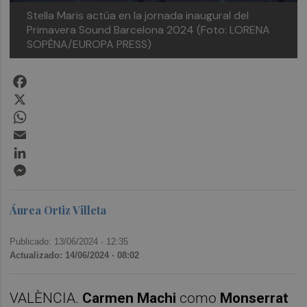
Stella Maris actúa en la jornada inaugural del
Primavera Sound Barcelona 2024 (Foto: LORENA
SOPÊNA/EUROPA PRESS)
Facebook
X
WhatsApp
Email
LinkedIn
Messenger
Áurea Ortiz Villeta
Publicado: 13/06/2024 ·
12:35
Actualizado: 14/06/2024 · 08:02
VALÈNCIA.
Carmen Machi
como
Monserrat