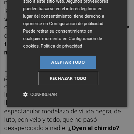
mediático del caso, que acabó con ambos en
solo a este sitio web. Algunos proveedores
pueden basarse en el interés legítimo en
la cárcel, hasta que la madre,
Rosario Porto
,
lugar del consentimiento; tiene derecho a
se suicidó tras varios intentos previos y un
oponerse en
Configuración de publicidad
.
cuadro de depresión, ansiedad y trastornos de
Puede retirar su consentimiento en
diversa índole durante años.
Una historia
cualquier momento en
Configuración de
terrible y dolorosa, se mire por donde se
cookies
.
Política de privacidad
mire.
ACEPTAR TODO
La
première
contó con su alfombra roja y su
photocall
, por supuesto, y fue recogida por
RECHAZAR TODO
diversos medios.
Candela Peña
, que
interpreta a Rosario, apareció con un
CONFIGURAR
llamativo traje, que pueden ver en la foto, un
espectacular modelazo de viuda negra, de
luto, con velo y todo, que no pasó
desapercibido a nadie.
¿Oyen el chirrido?