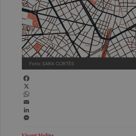
Foto: SARA CORTÉS
Facebook
X
WhatsApp
Email
LinkedIn
Messenger
Vicent Molins