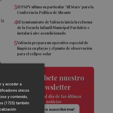
3
El PSPV ultima su particular 'All Stars' para la
Conferencia Política de Alicante
 la
4
El Ayuntamiento de València inicia la reforma
de la Escuela Infantil Municipal Pardalets e
instalará aire acondicionado
5
València prepara un operativo especial de
limpieza en playas y el punto de observación
para el eclipse solar
a
Suscríbete nuestro
r y acceder a
newsletter
tificadores únicos
s
Siempre al día de las últimas
cios y contenido,
noticias
os (1725)
también
¡Quiero suscribirme!
calización