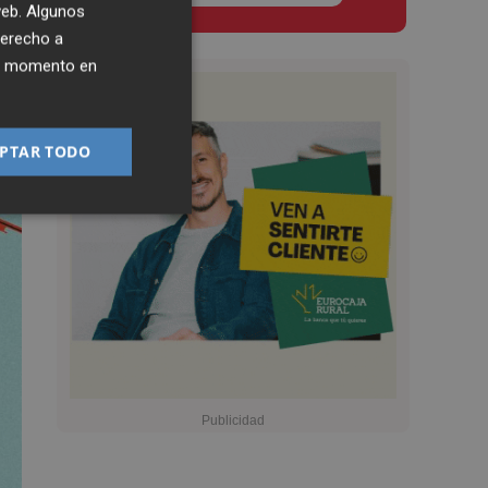
 web. Algunos
derecho a
ier momento en
PTAR TODO