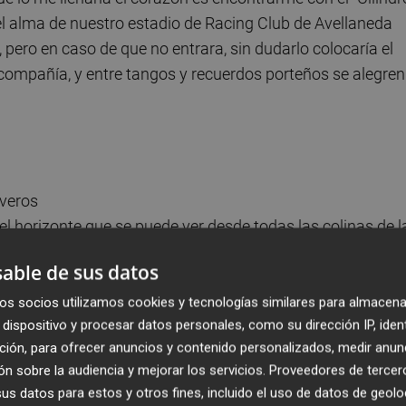
el alma de nuestro estadio de Racing Club de Avellaneda
 pero en caso de que no entrara, sin dudarlo colocaría el
a compañía, y entre tangos y recuerdos porteños se alegren
iveros
 horizonte que se puede ver desde todas las colinas de l
 Greenwich Park o Richmond Park. Como València es muy
able de sus datos
 hay muchas oportunidades de disfrutar de su horizonte,
a en el centro de los Jardines de Viveros. Para mí sería un
os socios utilizamos cookies y tecnologías similares para almacena
dispositivo y procesar datos personales, como su dirección IP, iden
ado en la cima poder divisar, dibujar y fotografiar las vista
ción, para ofrecer anuncios y contenido personalizados, medir anun
n sobre la audiencia y mejorar los servicios.
Proveedores de tercer
s datos para estos y otros fines, incluido el uso de datos de geolo