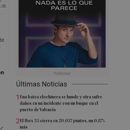
4
1:35
te
?
en
Últimas Noticias
1
Una batea clochinera se hunde y otra sufre
daños en un incidente con un buque en el
puerto de Valencia
2
El Ibex 35 cierra en 20.057 puntos, un 0,17%
más
o”