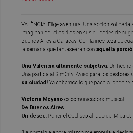
VALÈNCIA. Elige aventura. Una acción solidaria al
imaginan aquellos días en sus ciudades de orig
Buenos Aires a Caracas. Con la incerteza de cuá
la semana que fantasearan con
aquella porció
Una València altamente subjetiva
. Un hecho
Una partida al SimCity. Aviso para los gestores 
su ciudad!
Ya sabemos lo que pasa cuando te di
Victoria Moyano
es comunicadora musical
De Buenos Aires
Un deseo
: Poner el Obelisco al lado del Micalet
"La nostalgia ahora mismo me empuja a decir que