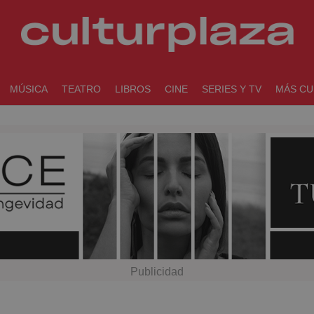
MÚSICA
TEATRO
LIBROS
CINE
SERIES Y TV
MÁS CU