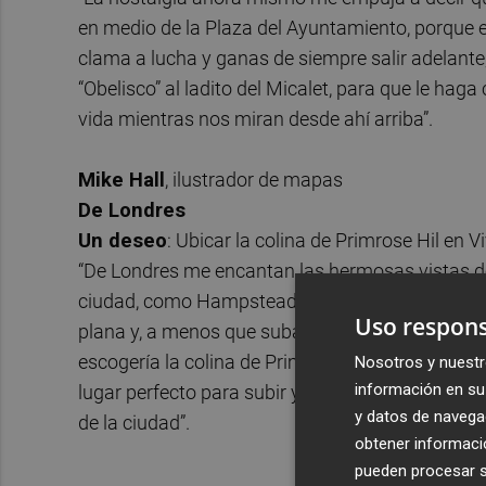
en medio de la Plaza del Ayuntamiento, porque 
clama a lucha y ganas de siempre salir adelante,
“Obelisco” al ladito del Micalet, para que le hag
vida mientras nos miran desde ahí arriba”.
Mike Hall
, ilustrador de mapas
De Londres
Un deseo
: Ubicar la colina de Primrose Hil en V
“De Londres me encantan las hermosas vistas del
ciudad, como Hampstead Heath, Primrose Hill,
Uso respons
plana y, a menos que subas un edificio alto, no
escogería la colina de Primrose Hill y la colocarí
Nosotros y nuestr
información en su 
lugar perfecto para subir y desde alli arriba, sent
y datos de navega
de la ciudad”.
obtener informació
pueden procesar su