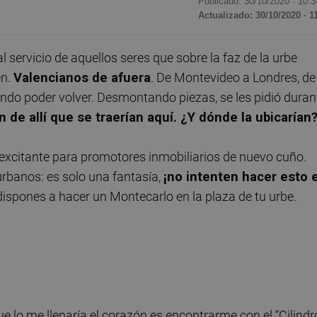
Publicado: 30/10/2020 ·
10:3
Actualizado: 30/10/2020 · 1
 servicio de aquellos seres que sobre la faz de la urbe
en.
Valencianos de afuera
. De Montevideo a Londres, de
ndo poder volver. Desmontando piezas, se les pidió duran
n de allí que se traerían aquí. ¿Y dónde la ubicarían
 excitante para promotores inmobiliarios de nuevo cuño.
urbanos: es solo una fantasía,
¡no intenten hacer esto 
spones a hacer un Montecarlo en la plaza de tu urbe.
 lo me llenaría el corazón es encontrarme con el “Cilindr