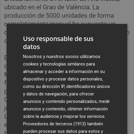
ubicado en el Grao de València. La
producción de 5000 unidades de forma
completamente manual ha supuesto un
desafío técnico, especialmente en el proceso
Uso responsable de sus
de torneado y decoración a mano.
datos
Nosotros y nuestros socios utilizamos
El barro has sido adquirido a 6 Km del taller
cookies y tecnologías similares para
de Ana illueca, y los tapones de corcho de la
almacenar y acceder a información en su
Mandarina Salero, cuyo proveedor es una
dispositivo y procesar datos personales,
famosa tienda del centro de Valencia,
como su dirección IP, identificadores únicos
provienen de alcornoques de la zona de
y datos de navegación, para ofrecer
Castellón. En su manufactura han trabajado
anuncios y contenido personalizados, medir
junto a Ana illueca su equipo de ceramistas.
anuncios y contenido, obtener información
Las piezas creadas y su diseño no solo
sobre la audiencia y mejorar los servicios.
evocan la tradición valenciana, sino que
Proveedores de terceros (1913)
también
pueden procesar sus datos para estos y
también apuestan por la producción