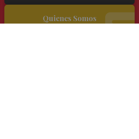
Quienes Somos
Conoce al grupo editorial
Conócenos
Publicidad
Contacto
Acceso accionistas
Aviso legal
Política de privacidad
Cookies