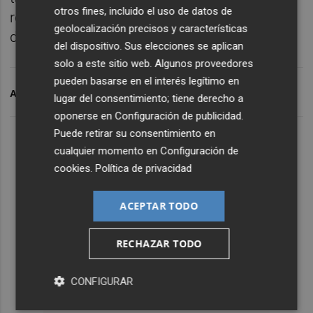
otros fines, incluido el uso de datos de
responsable y el respeto por los materiales
geolocalización precisos y características
del entorno.
del dispositivo. Sus elecciones se aplican
solo a este sitio web. Algunos proveedores
pueden basarse en el interés legítimo en
ARCHIVADO EN
ANA ILLUECA
lugar del consentimiento; tiene derecho a
oponerse en
Configuración de publicidad
.
Puede retirar su consentimiento en
cualquier momento en
Configuración de
cookies
.
Política de privacidad
ACEPTAR TODO
RECHAZAR TODO
CONFIGURAR