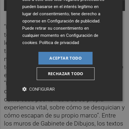
-
Foto: RAUL BELINCHON
pueden basarse en el interés legítimo en
lugar del consentimiento; tiene derecho a
oponerse en
Configuración de publicidad
.
“La puerta se convierte en una protagonista
Puede retirar su consentimiento en
total para hablar del mundo y de todo lo que
cualquier momento en
Configuración de
le rodea”, destaca Muñoz, quien se apoya
cookies
.
Política de privacidad
también en el texto generado para la
ACEPTAR TODO
muestra por
Millanes Rivas,
en el que se
termina de componer el universo creativo de
RECHAZAR TODO
estos objetos que cuentan nuevas historias:
“Los textos de Millanes tienen una carga
CONFIGURAR
crucial en el proyecto, sirven para hablar de
cómo cada puerta habla de su propia
experiencia vital, sobre cómo se desquician y
cómo escapan de su propio marco”. Entre
los muros de Gabinete de Dibujos, los textos