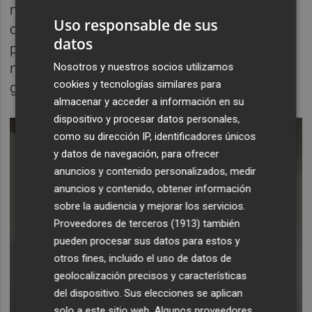
mi narrativa desde estas”. Las puertas, tal y
Uso responsable de sus
como las comprende Muñoz, se le abren
datos
para ser empleadas como cuerpo y objeto
narrativo. De objeto pasa a ser obra de arte
Nosotros y nuestros socios utilizamos
cookies y tecnologías similares para
gracias a su
Desquicio Turquesa.
almacenar y acceder a información en su
dispositivo y procesar datos personales,
como su dirección IP, identificadores únicos
y datos de navegación, para ofrecer
anuncios y contenido personalizados, medir
anuncios y contenido, obtener información
sobre la audiencia y mejorar los servicios.
Proveedores de terceros (1913)
también
pueden procesar sus datos para estos y
otros fines, incluido el uso de datos de
geolocalización precisos y características
del dispositivo. Sus elecciones se aplican
solo a este sitio web. Algunos proveedores