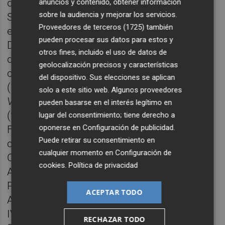
diversos premios y distinciones nacionales.
anuncios y contenido, obtener información
sobre la audiencia y mejorar los servicios.
Sus trabajos han aparecido en revistas
Proveedores de terceros (1725)
también
especializadas como Arte fotográfico,
pueden procesar sus datos para estos y
Diorama, La fotografía, así como en prensa
otros fines, incluido el uso de datos de
diaria, principalmente valenciana, en libros
geolocalización precisos y características
como
Historia de la fotografía valenciana
del dispositivo. Sus elecciones se aplican
(1990) de
José Vicente Aleixandre
, o
La
solo a este sitio web. Algunos proveedores
Valencia Prohibida
, de
Rafael Solaz Albert
pueden basarse en el interés legítimo en
(2005);
En las ciudades
, de los fondos de la
lugar del consentimiento; tiene derecho a
oponerse en
Configuración de publicidad
.
Fundación Foto Colectania y en numerosos
Puede retirar su consentimiento en
catálogos de exposiciones. La
cualquier momento en
Configuración de
Confederación Española de Fotografía, el
cookies
.
Política de privacidad
Ayuntamiento de Valencia, la Diputación
Provincial de Valencia, la fototeca de
ACEPTAR TODO
AGFOVAL, la Fundación Foto Colectania, el
IVAM, la Real Academia de Bellas Artes de
RECHAZAR TODO