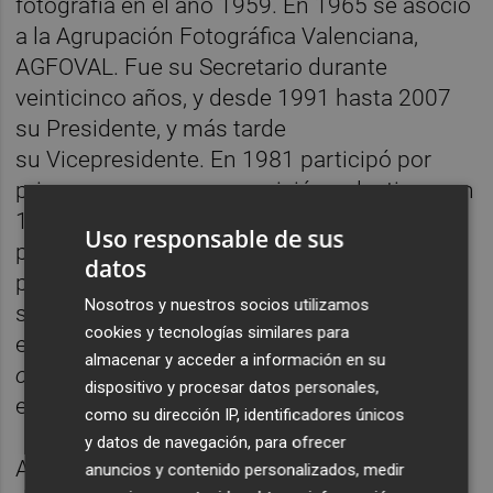
fotografía en el año 1959. En 1965 se asoció
a la Agrupación Fotográfica Valenciana,
AGFOVAL. Fue su Secretario durante
veinticinco años, y desde 1991 hasta 2007
su Presidente, y más tarde
su Vicepresidente. En 1981 participó por
primera vez en una exposición colectiva, y en
1987 el centro Aragonés de València
Uso responsable de sus
presentó su primera muestra individual. Con
datos
posterioridad ha participado en más de
Nosotros y nuestros socios utilizamos
setenta exposiciones en España y el
cookies y tecnologías similares para
extranjero. A destacar en 2014
La València
almacenar y acceder a información en su
olvidada
en el MuVIM y en el 2015 una
dispositivo y procesar datos personales,
exposición en París de parte de su obra.
como su dirección IP, identificadores únicos
y datos de navegación, para ofrecer
A lo largo de su trayectoria ha cosechado
anuncios y contenido personalizados, medir