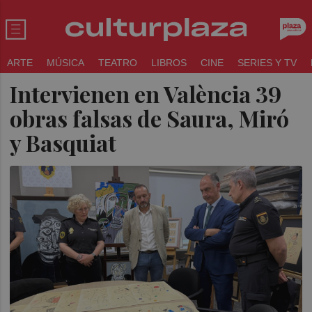
ARTE
MÚSICA
TEATRO
LIBROS
CINE
SERIES Y TV
Intervienen en València 39
obras falsas de Saura, Miró
y Basquiat