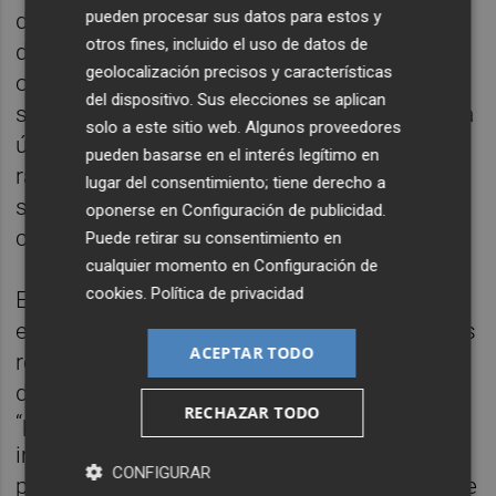
pueden procesar sus datos para estos y
dependencias policiales para prestar
otros fines, incluido el uso de datos de
declaración, el propietario manifestó, entre
geolocalización precisos y características
otros extremos, que todas las obras habían
del dispositivo. Sus elecciones se aplican
sido adquiridas en distintas ocasiones a una
solo a este sitio web. Algunos proveedores
única persona en un puesto ubicado en el
pueden basarse en el interés legítimo en
rastro de València, así como que todas ellas
lugar del consentimiento; tiene derecho a
se encontraban firmadas en ese momento
oponerse en
Configuración de publicidad
.
como “Saura”, “Miró” y “Basquiat”.
Puede retirar su consentimiento en
cualquier momento en
Configuración de
cookies
.
Política de privacidad
El titular de Emergencias e Interior ha
explicado que, según los expertos, “las obras
ACEPTAR TODO
reproducen el estilo pictórico característico
de los citados autores, constituyendo un
RECHAZAR TODO
“pastiche” elaborado a partir de elementos
imitados de otras creaciones originales, y
CONFIGURAR
presentan firmas imitadas con la finalidad de