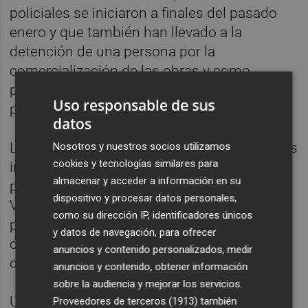
policiales se iniciaron a finales del pasado
enero y que también han llevado a la
detención de una persona por la
comercialización de las obras y como
presunta autora de delitos contra la
Uso responsable de sus
propiedad intelectual y estafa.
datos
Las actuaciones se iniciaron tras conocer los
Nosotros y nuestros socios utilizamos
cookies y tecnologías similares para
investigadores policiales que el actual
almacenar y acceder a información en su
propietario de las obras, residente en
dispositivo y procesar datos personales,
València y adquiriente de la totalidad de las
como su dirección IP, identificadores únicos
piezas, estaba tratando de obtener
y datos de navegación, para ofrecer
certificados de autenticidad para parte de la
anuncios y contenido personalizados, medir
colección.
anuncios y contenido, obtener información
sobre la audiencia y mejorar los servicios.
Una vez identificado y citado en
Proveedores de terceros (1913)
también