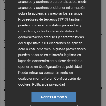
variada en formatos y en disciplinas. Hay
anuncios y contenido personalizados, medir
que tener en cuenta que este fin de semana
anuncios y contenido, obtener información
sobre la audiencia y mejorar los servicios.
no solo podrá ver pintura sino también
Proveedores de terceros (1913)
también
dibujo.
pueden procesar sus datos para estos y
otros fines, incluido el uso de datos de
-Juana, más allá de ser intermediarios entre
geolocalización precisos y características
periodista y artista, como ha sucedido para
del dispositivo. Sus elecciones se aplican
realizar esta entrevista, ¿por qué son tan
solo a este sitio web. Algunos proveedores
importantes para vosotros las galerías?
pueden basarse en el interés legítimo en
lugar del consentimiento; tiene derecho a
oponerse en
Configuración de publicidad
.
-Como has podido comprobar, las galerías
Puede retirar su consentimiento en
no solo tienen el difícil trabajo de vender
cualquier momento en
Configuración de
obras de arte. Jejeje. Hacen un trabajo más
cookies
.
Política de privacidad
global. Presentan y defienden las propuestas
de sus artistas al público con el fin de
ACEPTAR TODO
promover un coleccionismo de calidad.