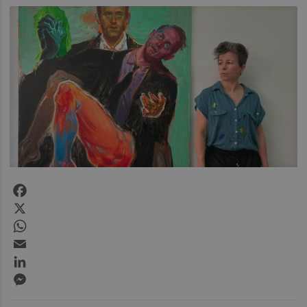
Facebook
X
WhatsApp
Email
LinkedIn
Messenger