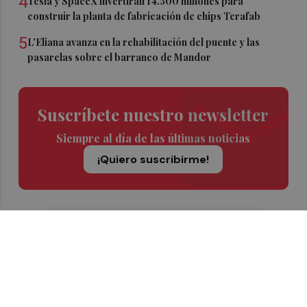
4
Tesla y SpaceX invertirán 14.500 millones para
construir la planta de fabricación de chips Terafab
5
L'Eliana avanza en la rehabilitación del puente y las
pasarelas sobre el barranco de Mandor
Suscríbete nuestro newsletter
Siempre al día de las últimas noticias
¡Quiero suscribirme!