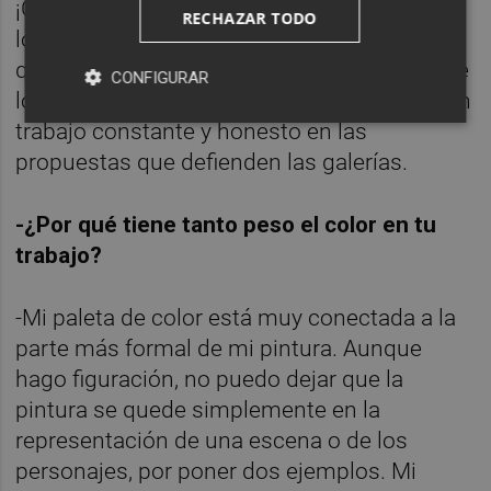
¡Claro que las galerías quieren vender! Ellas
RECHAZAR TODO
lo necesitan y los artistas también, pero hay
que mantener a largo plazo esa confianza de
CONFIGURAR
los coleccionistas y esto se consigue con un
trabajo constante y honesto en las
propuestas que defienden las galerías.
-¿Por qué tiene tanto peso el color en tu
trabajo?
-Mi paleta de color está muy conectada a la
parte más formal de mi pintura. Aunque
hago figuración, no puedo dejar que la
pintura se quede simplemente en la
representación de una escena o de los
personajes, por poner dos ejemplos. Mi