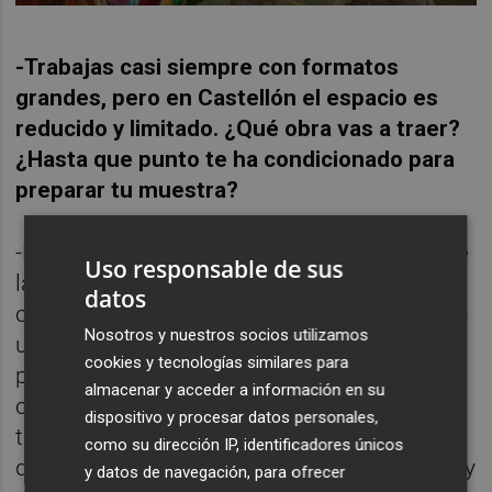
-Trabajas casi siempre con formatos
grandes, pero en Castellón el espacio es
reducido y limitado. ¿Qué obra vas a traer?
¿Hasta que punto te ha condicionado para
preparar tu muestra?
-La selección de obras que llevamos a Marte
Uso responsable de sus
la hemos hecho en relación a lo que justo te
datos
comentaba en la anterior pregunta. Marte es
Nosotros y nuestros socios utilizamos
una feria de arte y es necesario y justo
cookies y tecnologías similares para
pensar en todo tipo de público y
almacenar y acceder a información en su
coleccionistas que se interesan por mi
dispositivo y procesar datos personales,
trabajo. Con todo, lo que intento explicar es
como su dirección IP, identificadores únicos
que la selección que viaja a Castellón es muy
y datos de navegación, para ofrecer