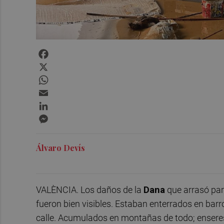
Facebook
X
WhatsApp
Email
LinkedIn
Messenger
Álvaro Devís
VALÈNCIA. Los daños de la
Dana
que arrasó part
fueron bien visibles. Estaban enterrados en barro
calle. Acumulados en montañas de todo; enseres