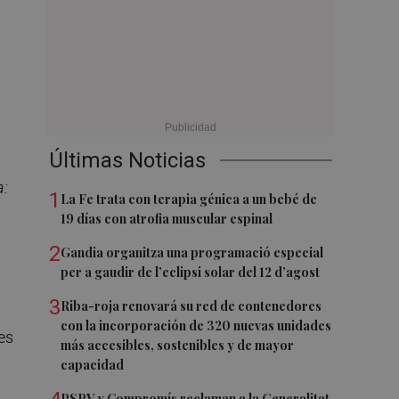
Últimas Noticias
a:
1
La Fe trata con terapia génica a un bebé de
19 días con atrofia muscular espinal
2
Gandia organitza una programació especial
per a gaudir de l’eclipsi solar del 12 d’agost
3
Riba-roja renovará su red de contenedores
con la incorporación de 320 nuevas unidades
es
más accesibles, sostenibles y de mayor
capacidad
PSPV y Compromís reclaman a la Generalitat