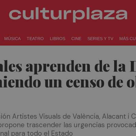
MÚSICA
TEATRO
LIBROS
CINE
SERIES Y TV
MÁS CU
uales aprenden de la
iendo un censo de o
ón Artistes Visuals de València, Alacant i 
ropone trascender las urgencias provocada
onal para todo el Estado