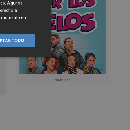
 web. Algunos
derecho a
ier momento en
PTAR TODO