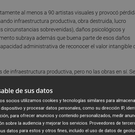
ctamente al menos a 90 artistas visuales y provocó pérdi
ndo infraestructura productiva, obra destruida, lucro
 las circunstancias sobrevenidas), daños psicológicos y
documento subraya además que buena parte de esos daños
apacidad administrativa de reconocer el valor intangible 
 de infraestructura productiva, pero no las obras en sí. S
 o un lienzo, pero la actividad de un artista va muchísim
rsación con este diario. El perito apunta que muchos
able de sus datos
e habían perdido”, una situación que revela “un problema 
os socios utilizamos cookies y tecnologías similares para almacena
dispositivo y procesar datos personales, como su dirección IP, iden
ción, para ofrecer anuncios y contenido personalizados, medir anun
n sobre la audiencia y mejorar los servicios.
Proveedores de tercer
s datos para estos y otros fines, incluido el uso de datos de geolo