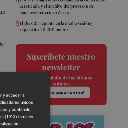
4
la retirada y el archivo del proyecto de
das
macrovertedero en Zarra
5
El Ibex 35 repunta en la media sesión y
supera los 20.200 puntos
de
Suscríbete nuestro
newsletter
e
o
Siempre al día de las últimas
noticias
de
¡Quiero suscribirme!
r y acceder a
tificadores únicos
cios y contenido,
os (1913)
también
calización