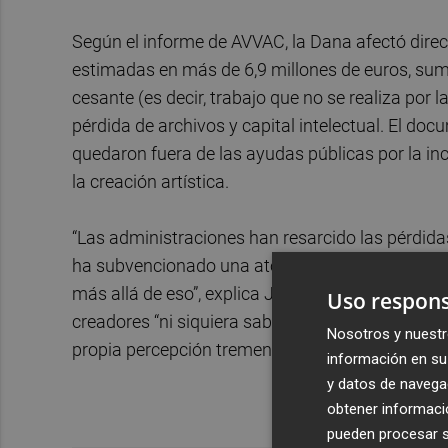
Según el informe de AVVAC, la Dana afectó dire
estimadas en más de 6,9 millones de euros, suma
cesante (es decir, trabajo que no se realiza por
pérdida de archivos y capital intelectual. El 
quedaron fuera de las ayudas públicas por la inc
la creación artística.
“Las administraciones han resarcido las pérdidas
ha subvencionado una atornilladora, un caballete
más allá de eso”, explica Juanma Pérez en conve
Uso respons
creadores “ni siquiera sabían cómo valorar lo qu
Nosotros y nuestr
propia percepción tremendo”.
información en su 
y datos de navega
obtener informació
pueden procesar su