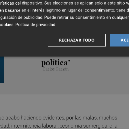
rísticas del dispositivo. Sus elecciones se aplican solo a este sitio
 basarse en el interés legítimo en lugar del consentimiento; tiene 
guración de publicidad
. Puede retirar su consentimiento en cualqu
cookies
.
Política de privacidad
Arte y fotografía
Xelo Bosch (AVVAC): "Los
RECHAZAR TODO
ACE
artistas no podemos ser
moneda de cambio en
política"
Carlos Garsán
tuó acabó haciendo evidentes, por las malas, muchos
dad, intermitencia laboral, economía sumergida, o la