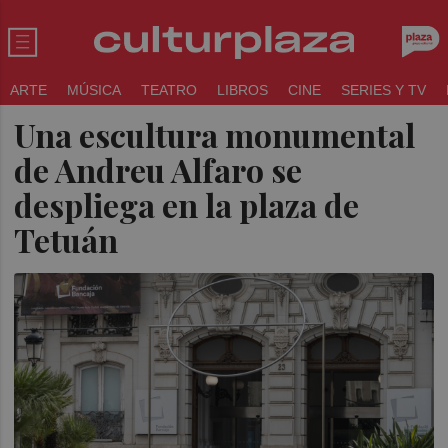
ARTE
MÚSICA
TEATRO
LIBROS
CINE
SERIES Y TV
Una escultura monumental
de Andreu Alfaro se
despliega en la plaza de
Tetuán