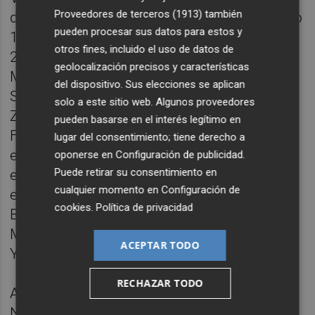
Proveedores de terceros (1913)
también
de 1991 en el IVAM; las exposiciones del año
pueden procesar sus datos para estos y
1989 en París, en la Galerie de France; del
otros fines, incluido el uso de datos de
2000 en Quadrat Bottrop, en el Josef Albers
geolocalización precisos y características
Museum; la del 2001 en Den Haag,
del dispositivo. Sus elecciones se aplican
Scheveningen, en el Museum Beelden aan
solo a este sitio web. Algunos proveedores
Zee, así como la retrospectiva de la
pueden basarse en el interés legítimo en
Fundación Bancaja en 2018. Sus casi cien
lugar del consentimiento; tiene derecho a
esculturas públicas monumentales se
oponerse en
Configuración de publicidad
.
Puede retirar su consentimiento en
encuentran en numerosas ciudades
cualquier momento en
Configuración de
españolas (Madrid, Valencia, Barcelona,
cookies
.
Política de privacidad
Burgos, Gerona), en Alemania (Colonia,
Maguncia, Frankfurt...) o en EE. UU. (Nueva
ACEPTAR TODO
York).
RECHAZAR TODO
Alfaro ha sido galardonado con el Premio
Nacional de Artes Plásticas (1981), el Premi