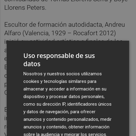
Llorens Peters.
Escultor de formación autodidacta, Andreu
Alfaro (Valencia, 1929 – Rocafort 2012)
inició su actividad artística a finales de los
años cincuenta. Realizó sus primeras
Uso responsable de sus
exposiciones individuales en 1957 y 1958.
datos
Expuso en la Bienal de Venecia en varias
Nosotros y nuestros socios utilizamos
ocasiones (1966, 1976 y 1995), y sus obras
cookies y tecnologías similares para
participaron en las prestigiosas ferias de
almacenar y acceder a información en su
Colonia, Düsseldorf, Basilea, París o Madrid.
dispositivo y procesar datos personales,
como su dirección IP, identificadores únicos
Entre sus más de 50 exposiciones
y datos de navegación, para ofrecer
individuales cabe destacar las importantes
anuncios y contenido personalizados, medir
retrospectivas de 1979 en el Palacio
anuncios y contenido, obtener información
Velázquez del Parque del Retiro de Madrid y
sobre la audiencia y mejorar los servicios.