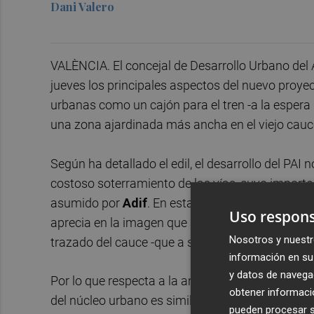
Dani Valero
VALÈNCIA. El concejal de Desarrollo Urbano del
jueves los principales aspectos del nuevo proyec
urbanas como un cajón para el tren -a la espera 
una zona ajardinada más ancha en el viejo cauce
Según ha detallado el edil, el desarrollo del PAI 
costoso soterramiento de las vías, cuyo importe 
asumido por
Adif
. En esta línea la concejalía h
Uso respons
aprecia en la imagen que acompaña a este artícul
Nosotros y nuestr
trazado del cauce -que a su vez servirá para con
información en su 
y datos de navega
Por lo que respecta a la anchura del Jardín del 
obtener informació
del núcleo urbano es similar a la del fondo del río
pueden procesar su