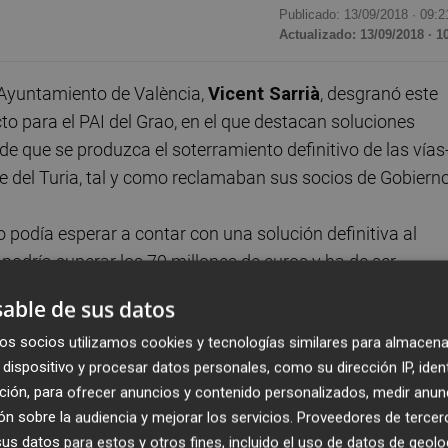
Publicado: 13/09/2018 ·
09:2
Actualizado: 13/09/2018 · 1
 Ayuntamiento de València,
Vicent Sarrià
, desgranó este
to para el PAI del Grao, en el que destacan soluciones
de que se produzca el soterramiento definitivo de las vías-
 del Turia, tal y como reclamaban sus socios de Gobierno
no podía esperar a contar con una solución definitiva al
podría superar los 70 millones de euros y ha de ser
a optado por la solución provisional del cajón (como se
able de sus datos
o) sobre el que se habilitaría el paso peatonal sobre el
os socios utilizamos cookies y tecnologías similares para almacena
ectar la zona de Moreras con el Grao por encima del río-.
dispositivo y procesar datos personales, como su dirección IP, iden
ción, para ofrecer anuncios y contenido personalizados, medir anun
Turia, el departamento ha aprovechado que en el Grao la c
n sobre la audiencia y mejorar los servicios.
Proveedores de tercer
 para ensanchar el Jardín del Turia, al no existir pretil -c
s datos para estos y otros fines, incluido el uso de datos de geolo