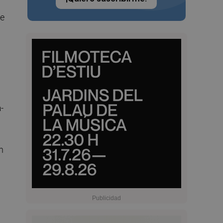
de
a
-
n