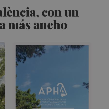
alència, con un
ria más ancho