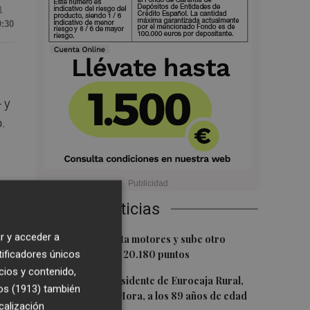
1
0:30
 y
.
Últimas Noticias
r y acceder a
1
El Ibex 35 aprieta motores y sube otro
tificadores únicos
0,62%, hasta los 20.180 puntos
cios y contenido,
ota
2
Fallece el expresidente de Eurocaja Rural,
os (1913)
también
omo
Andrés Gómez Mora, a los 89 años de edad
calización