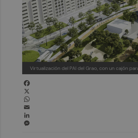
Virtualización del PAI del Grao, con un cajón par
Facebook
X
WhatsApp
Email
LinkedIn
Messenger