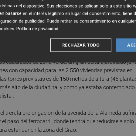
 estar en una zona más próxima al mar el tramo final sí
rísticas del dispositivo. Sus elecciones se aplican solo a este sitio
 basarse en el interés legítimo en lugar del consentimiento; tiene 
guración de publicidad
. Puede retirar su consentimiento en cualqu
tamiento de València al arquitecto
José María Tomás
p
cookies
.
Política de privacidad
rbano de Fórmula 1 y sin los lagos previstos en el
artido Popular.
RECHAZAR TODO
ACE
os cuadrados de zona verde, un gran delta ajardinado jun
rres con capacidad para las 2.550 viviendas previstas en
 las torres previstas es de 150 metros de altura (45 plantas
o más alto de la ciudad, tal y como ya estaba contemplado
lista-.
l tren, la prolongación de la avenida de la Alameda sufrir
l paso del ferrocarril, donde tendrá que reducirse a solo
ura estándar en la zona del Grao.