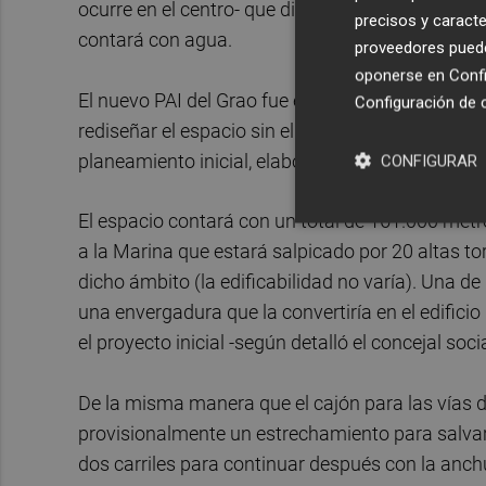
ocurre en el centro- que dificulte esta tarea. Al
precisos y caracte
contará con agua.
proveedores pueden
oponerse en
Confi
El nuevo PAI del Grao fue encargado por el Ayun
Configuración de 
rediseñar el espacio sin el trazado del circuito u
planeamiento inicial, elaborado en tiempos del P
CONFIGURAR
El espacio contará con un total de 161.000 metr
a la Marina que estará salpicado por 20 altas to
dicho ámbito (la edificabilidad no varía). Una de
una envergadura que la convertiría en el edifici
el proyecto inicial -según detalló el concejal socia
De la misma manera que el cajón para las vías de
provisionalmente un estrechamiento para salvar e
dos carriles para continuar después con la anch