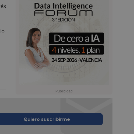
rés
io
Quiero suscribirme