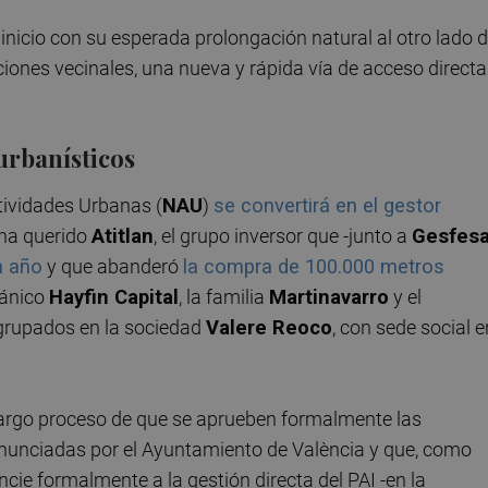
 inicio con su esperada prolongación natural al otro lado 
caciones vecinales, una nueva y rápida vía de acceso directa
urbanísticos
tividades Urbanas (
NAU
)
se convertirá en el gestor
 ha querido
Atitlan
, el grupo inversor que -junto a
Gesfes
n año
y que abanderó
la compra de 100.000 metros
tánico
Hayfin Capital
, la familia
Martinavarro
y el
agrupados en la sociedad
Valere Reoco
, con sede social e
l largo proceso de que se aprueben formalmente las
nunciadas por el Ayuntamiento de València y que, como
cie formalmente a la gestión directa del PAI -en la