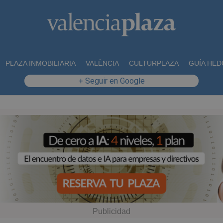
PLAZA INMOBILIARIA
VALÈNCIA
CULTURPLAZA
GUÍA HED
+ Seguir en Google