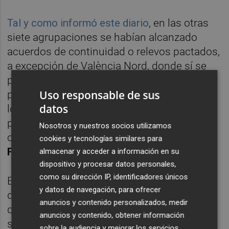
Tal y como informó este diario
, en las otras
siete agrupaciones se habían alcanzado
acuerdos de continuidad o relevos pactados,
a excepción de València Nord, donde sí se
presentaron dos listas: una liderada
Uso responsable de sus
por
Lorena Ramírez,
fruto del acuerdo entre
datos
los afines a Gómez y parte del sector
próximo al exministro
José Luis Ábalos
, y
Nosotros y nuestros socios utilizamos
otra crítica con este pacto encabezada por
cookies y tecnologías similares para
Fede Mor
, con victoria clara de la primera.
almacenar y acceder a información en su
dispositivo y procesar datos personales,
como su dirección IP, identificadores únicos
Este viernes se clarificaron además los
y datos de navegación, para ofrecer
distritos restantes con listas de consenso
anuncios y contenido personalizados, medir
que han dado lugar a los siguientes
anuncios y contenido, obtener información
secretarios generales:
Javier García
sobre la audiencia y mejorar los servicios.