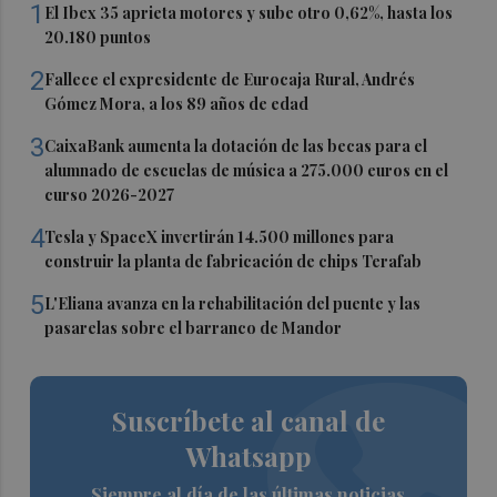
1
El Ibex 35 aprieta motores y sube otro 0,62%, hasta los
20.180 puntos
2
Fallece el expresidente de Eurocaja Rural, Andrés
Gómez Mora, a los 89 años de edad
3
CaixaBank aumenta la dotación de las becas para el
alumnado de escuelas de música a 275.000 euros en el
curso 2026-2027
4
Tesla y SpaceX invertirán 14.500 millones para
construir la planta de fabricación de chips Terafab
5
L'Eliana avanza en la rehabilitación del puente y las
pasarelas sobre el barranco de Mandor
Suscríbete al canal de
Whatsapp
Siempre al día de las últimas noticias