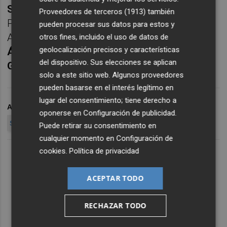
Safont
en Ruzafa;
Alessio Curti
en Jesús-
Proveedores de terceros (1913)
también
Patraix,
Dani González Serisola
en
pueden procesar sus datos para estos y
Abastos;
Pablo Ruiz
en Marítimo;
Miguel
otros fines, incluido el uso de datos de
geolocalización precisos y características
Ángel Ramírez
, en Ciutat Vella, y
Tomás
del dispositivo. Sus elecciones se aplican
Gavilán
en Benimàmet.
solo a este sitio web. Algunos proveedores
pueden basarse en el interés legítimo en
lugar del consentimiento; tiene derecho a
ARCHIVADO EN
PSPV-PSOE
PSPV VALENCIA
oponerse en
Configuración de publicidad
.
SANDRA GÓME
Puede retirar su consentimiento en
cualquier momento en
Configuración de
cookies
.
Política de privacidad
ACEPTAR TODO
RECHAZAR TODO