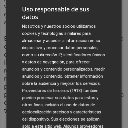
validar hasta 16.000 puntos de ella, lo que
Uso responsable de sus
garantiza una identificación totalmente
datos
segura.
Nosotros y nuestros socios utilizamos
cookies y tecnologías similares para
Esta tecnología ofrece una mejor experiencia
almacenar y acceder a información en su
de usuario y una mayor seguridad en las
dispositivo y procesar datos personales,
operaciones, ya que agiliza el proceso de
como su dirección IP, identificadores únicos
identificación del cliente y facilita la
y datos de navegación, para ofrecer
anuncios y contenido personalizados, medir
realización de reintegros sin memorizar
anuncios y contenido, obtener información
múltiples contraseñas. CaixaBank ha sido la
sobre la audiencia y mejorar los servicios.
primera entidad financiera del mundo en
Proveedores de terceros (1913)
también
presentar este tipo de cajeros. En València, la
pueden procesar sus datos para estos y
oficina 'all in one' dispondrá de cinco
otros fines, incluido el uso de datos de
terminales con reconocimiento facial.
geolocalización precisos y características
del dispositivo. Sus elecciones se aplican
solo a este sitio web. Algunos proveedores