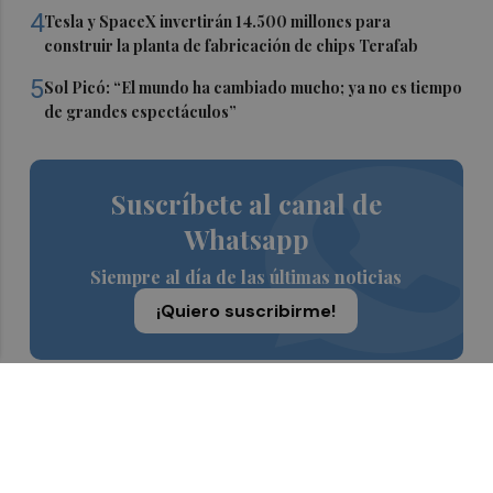
4
Tesla y SpaceX invertirán 14.500 millones para
construir la planta de fabricación de chips Terafab
5
Sol Picó: “El mundo ha cambiado mucho; ya no es tiempo
de grandes espectáculos”
Suscríbete al canal de
Whatsapp
Siempre al día de las últimas noticias
¡Quiero suscribirme!