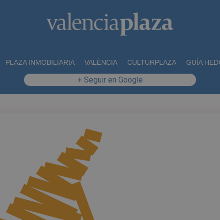
PLAZA INMOBILIARIA
VALÈNCIA
CULTURPLAZA
GUÍA HED
+ Seguir en Google