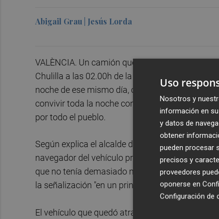
Abigail Grau | Jesús Lorda
VALÈNCIA. Un camión que transportaba cerdos qu
Chulilla a las 02.00h de la madrugada de este ma
Uso respons
noche de ese mismo día, cuando pudo ser retirad
Nosotros y nuestr
convivir toda la noche con el sufrimiento de los
información en su 
por todo el pueblo.
y datos de navega
obtener informació
Según explica el alcalde del municipio,
Vicente 
pueden procesar su
navegador del vehículo provocó que el camión tra
precisos y caracte
que no tenía demasiado margen de maniobra. E
proveedores pueden
oponerse en
Confi
la señalización "en un principio está bien".
Configuración de 
El vehículo que quedó atrapado "dejó estragos" e