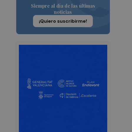
Siempre al día de las últimas
noticias
¡Quiero suscribirme!