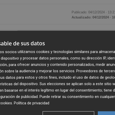
Publicado: 04/12/2024 ·
13:2
Actualizado: 04/12/2024 · 1
edó atrapado en el centro de la localidad valenciana de
rtes. El vehículo estuvo inmovilizado hasta las 22.00h de
able de sus datos
o. Un suceso que obligó a los habitantes del municipio a
os socios utilizamos cookies y tecnologías similares para almacena
 animales -algunos murieron-, cuyos chillidos se escuchab
dispositivo y procesar datos personales, como su dirección IP, iden
ción, para ofrecer anuncios y contenido personalizados, medir anun
n sobre la audiencia y mejorar los servicios.
Proveedores de tercer
Polo
, todo apunta a que un problema en las indicaciones 
s datos para estos y otros fines, incluido el uso de datos de geolo
nsitase por una calle estrecha y llegase a una curva en l
rísticas del dispositivo. Sus elecciones se aplican solo a este sitio
n declaraciones a
Valencia Plaza
, el primer edil asegura 
 basarse en el interés legítimo en lugar del consentimiento; tiene 
guración de publicidad
. Puede retirar su consentimiento en cualqu
cookies
.
Política de privacidad
n esta calle: "Rozó algunas fachadas y se llevó cables de 