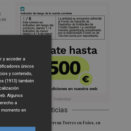
1
6:54
 la
r y acceder a
an
tificadores únicos
cios y contenido,
os (1913)
también
del
calización
a
 web. Algunos
que
derecho a
Últimas Noticias
ier momento en
1
El homenaje a Ferran Torres en Foios, en
luz
imágenes