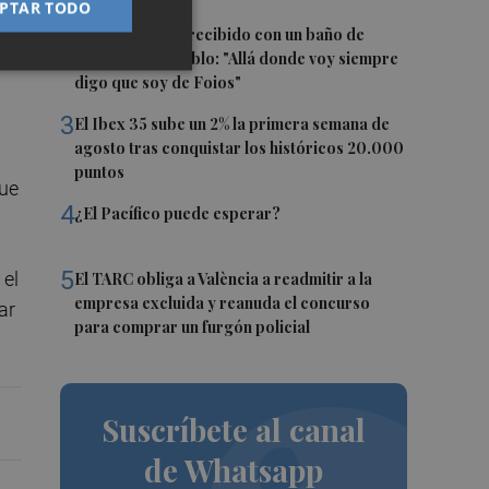
PTAR TODO
ron
2
Ferran Torres, recibido con un baño de
masas en su pueblo: "Allá donde voy siempre
digo que soy de Foios"
3
El Ibex 35 sube un 2% la primera semana de
agosto tras conquistar los históricos 20.000
puntos
que
4
¿El Pacífico puede esperar?
5
 el
El TARC obliga a València a readmitir a la
empresa excluida y reanuda el concurso
ar
para comprar un furgón policial
Suscríbete al canal
de Whatsapp