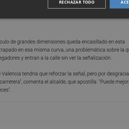
RECHAZAR TODO
ACE
ahora ya está todo bien", explica Polo. Los animales pudie
samente a la localidad para acometer esta tarea.
hículo de grandes dimensiones queda encasillado en esta
trapado en esa misma curva, una problemática sobre la 
gadores y entran a la calle sin ver la señalización.
Valencia tendría que reforzar la señal, pero por desgracia
carretera", comenta el alcalde, que apostilla: "Puede mejor
eces".