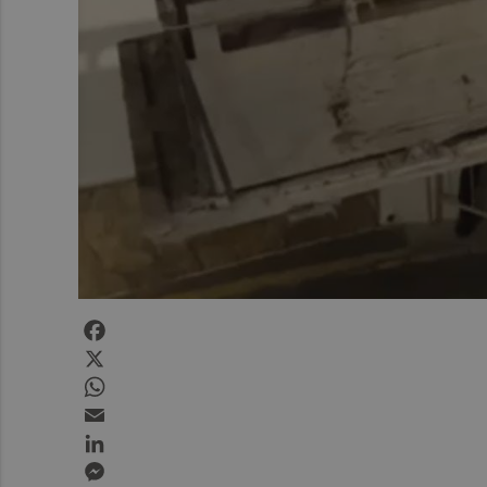
Facebook
X
WhatsApp
Email
LinkedIn
Messenger