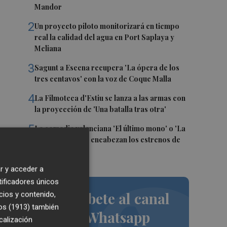
Mandor
2
Un proyecto piloto monitorizará en tiempo
real la calidad del agua en Port Saplaya y
Meliana
3
Sagunt a Escena recupera 'La ópera de los
tres centavos' con la voz de Coque Malla
4
La Filmoteca d'Estiu se lanza a las armas con
la proyección de 'Una batalla tras otra'
5
La comedia valenciana 'El último mono' o 'La
ventana abierta' encabezan los estrenos de
agosto
r y acceder a
tificadores únicos
Suscríbete al canal
cios y contenido,
os (1913)
también
de Whatsapp
calización