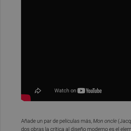
Añade un par de películas más,
Mon oncle
(Jacq
dos obras la crítica al diseño moderno es el ele