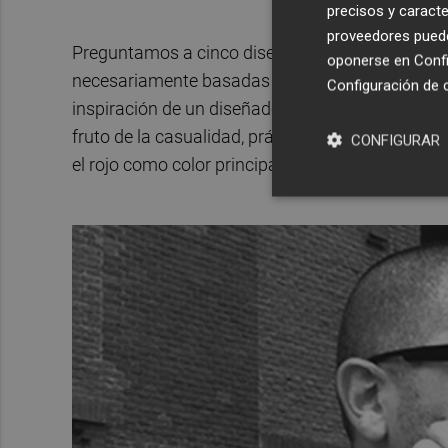
precisos y caracte
proveedores pueden
Preguntamos a cinco diseñadores por las películ
oponerse en
Confi
necesariamente basadas en diseño, y la selecció
Configuración de 
inspiración de un diseñador como para saciar la
fruto de la casualidad, prácticamente la totalid
CONFIGURAR
el rojo como color principal.