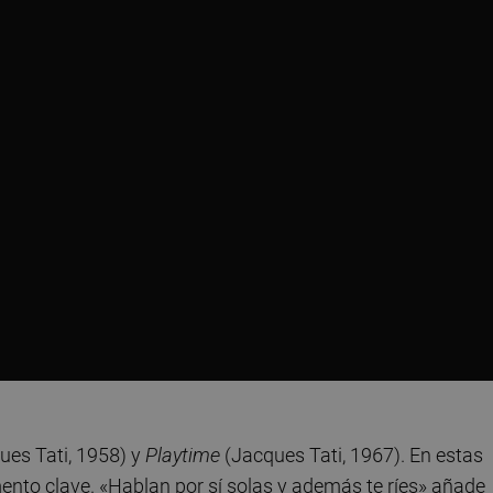
ues Tati, 1958) y
Playtime
(Jacques Tati, 1967). En estas
mento clave. «Hablan por sí solas y además te ríes» añade