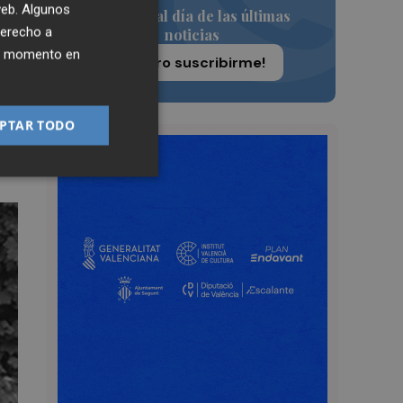
 web. Algunos
Siempre al día de las últimas
derecho a
noticias
ier momento en
¡Quiero suscribirme!
, y
n
PTAR TODO