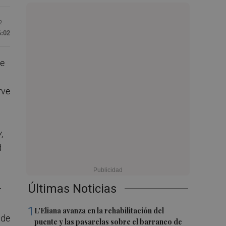
2
6:02
de
rve
y
,
d
Últimas Noticias
r
1
L'Eliana avanza en la rehabilitación del
 de
puente y las pasarelas sobre el barranco de