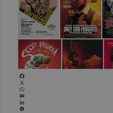
Facebook
X
WhatsApp
Email
LinkedIn
Messenger