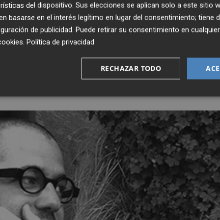
rísticas del dispositivo. Sus elecciones se aplican solo a este sitio
 basarse en el interés legítimo en lugar del consentimiento; tiene 
as que consideran que un diseñador debería ver, no
guración de publicidad
. Puede retirar su consentimiento en cualqu
n obtenida resulta tan interesante para la búsqueda de
cookies
.
Política de privacidad
 cultura visual de una persona normal. Como dato curioso
ad de los carteles de los largometrajes seleccionados tiene
RECHAZAR TODO
ACE