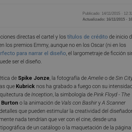
Publicado: 14/11/2015 ·
12:3
Actualizado: 16/11/2015 · 1
iones directas el cartel y los
títulos de crédito
de inicio 
a en los premios Emmy, aunque no en los Oscar (ni en los
fecto para narrar el diseño
, el largometraje de ficción si
uede ser el diseño.
tética de
Spike Jonze
, la fotografía de
Amelie
o de
Sin Cit
cas que
Kubrick
nos ha grabado a fuego con su intensida
rquitectura de
Inception
, la simbología de
Pink Floyd - The
 Burton
o la animación de
Vals con Bashir
y
A Scanner
detalles que pueden estimular la creatividad del diseñado
mente nada tendrían que ver con el cine, desde una
n tipográfica de un catálogo o la maquetación de la página