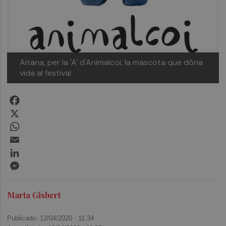
Aitana, per la 'A' d'Animalcoi, la mascota que dóna
vida al festival
Facebook
X
WhatsApp
Email
LinkedIn
Messenger
Marta Gisbert
Publicado: 12/04/2020 ·
11:34