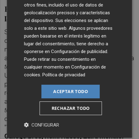
otros fines, incluido el uso de datos de
Els professionals que estaran, i la
geolocalización precisos y características
protagonista, Aitana
del dispositivo. Sus elecciones se aplican
solo a este sitio web. Algunos proveedores
Sobre una vintena de professionals del món
pueden basarse en el interés legítimo en
de l'animació ja tenen marcada la data al
lugar del consentimiento; tiene derecho a
novembre per no oblidar-se d'estar presents
oponerse en
Configuración de publicidad
.
al festival d'
Alcoi
. Començant amb gent de la
Puede retirar su consentimiento en
terreta
ja consagrada a escala internacional.
cualquier momento en
Configuración de
Un d'ells,
Paco Roca
, guanyador d'un Goya
cookies
.
Política de privacidad
per
Arrugas
, o
Hampa Studio
, els valencians
ACEPTAR TODO
responsables en bona part del triomf en
aquest sentit de
Buñuel en e
l laberinto de las
RECHAZAR TODO
tortugas
, Millor Pel·lícula d'Animació en la
darrera edició dels premis de l'Acadèmia.
CONFIGURAR
"També estarà
Sam, Pangur animation i
Gallego Bros, Remi Hueso, Zaira Montllor
-