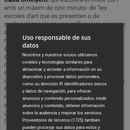
amb un màxim de cinc minuts- de "les
escoles d'art que es presenten o de
qualsevol escola en general", que es cenyiran
a la temàtica dels drets humans. Amb la
Uso responsable de sus
mateixa duració podran optar al premi
datos
atorgat per
Mutua Levante
, en aquest cas,
Nosotros y nuestros socios utilizamos
obert a tothom i sota l'eslògan
C
onfiança
cookies y tecnologías similares para
mútua
. "Estem buscant un patrocini per a la
almacenar y acceder a información en su
tercera modalitat, el reconeixement dels
dispositivo y procesar datos personales,
curts que ja han sigut estrenats des de 2016
como su dirección IP, identificadores únicos
fins 2019, amb treballs professionals que
y datos de navegación, para ofrecer
han arribat, fins i tot, als Goya", avança la
anuncios y contenido personalizados, medir
directora d'
Animalcoi
. El quart guardó, per
anuncios y contenido, obtener información
últim, el decidirà el mateix públic de
sobre la audiencia y mejorar los servicios.
Proveedores de terceros (1725)
también
l'esdeveniment.
pueden procesar sus datos para estos y