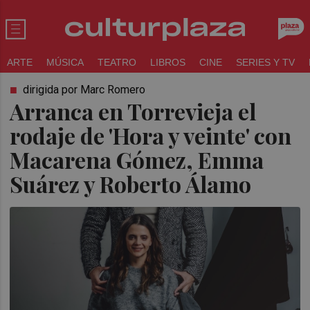
ARTE
MÚSICA
TEATRO
LIBROS
CINE
SERIES Y TV
dirigida por Marc Romero
Arranca en Torrevieja el
rodaje de 'Hora y veinte' con
Macarena Gómez, Emma
Suárez y Roberto Álamo