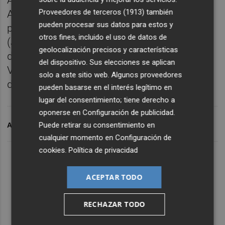
Además, cuenta con el patrocinio del
Proveedores de terceros (1913)
también
Ayuntamiento de Torrevieja (Alicante) y la
pueden procesar sus datos para estos y
participación del Ayuntamiento de Martos
otros fines, incluido el uso de datos de
(Jaén). Además, cuenta con la colaboración
geolocalización precisos y características
de las marcas de la región Grupo Disber y
del dispositivo. Sus elecciones se aplican
Vengamar y de la Denominación de Origen
solo a este sitio web. Algunos proveedores
de Vinos de Valencia.
pueden basarse en el interés legítimo en
lugar del consentimiento; tiene derecho a
oponerse en
Configuración de publicidad
.
Puede retirar su consentimiento en
ARCHIVADO EN
ODA
TORREVIEJA
cualquier momento en
Configuración de
cookies
.
Política de privacidad
ACEPTAR TODO
RECHAZAR TODO