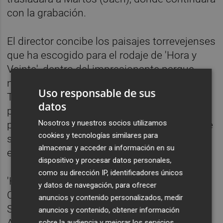
con la grabación.
El director concibe los paisajes torrevejenses
que ha escogido para el rodaje de 'Hora y
Veinte', dentro del impresionante parque
natural de las lagunas de La Mata y
Uso responsable de sus
Torrevieja, como un personaje más de la
datos
película: "Las Salinas de Torrevieja y sus
Nosotros y nuestros socios utilizamos
pintorescas vistas de enormes montañas de
cookies y tecnologías similares para
sal rodeadas de aguas púrpuras se graban
almacenar y acceder a información en su
en la retina para siempre", ha asegurado.
dispositivo y procesar datos personales,
como su dirección IP, identificadores únicos
'Hora y Veinte' es una producción de El
y datos de navegación, para ofrecer
Orgullo Producciones, La Cochera,
anuncios y contenido personalizados, medir
Sorenfilms, La Raíz, Shift Dif y Corax Films.
anuncios y contenido, obtener información
sobre la audiencia y mejorar los servicios.