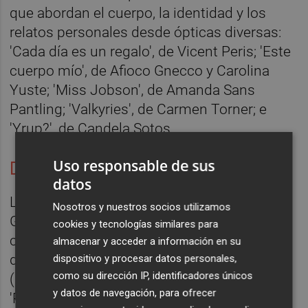
que abordan el cuerpo, la identidad y los
relatos personales desde ópticas diversas:
'Cada día es un regalo', de Vicent Peris; 'Este
cuerpo mío', de Afioco Gnecco y Carolina
Yuste; 'Miss Jobson', de Amanda Sans
Pantling; 'Valkyries', de Carmen Torner; e
'Yrup?', de Candela Sotos.
Uso responsable de sus
Diálogo global
datos
La mirada internacional llega de la mano de
Nosotros y nuestros socios utilizamos
Global Docs, con tres propuestas que
cookies y tecnologías similares para
conectan territorios y culturas distintas: '¿A
almacenar y acceder a información en su
dónde vamos, coyote?', de Jonah Malak
dispositivo y procesar datos personales,
como su dirección IP, identificadores únicos
(Canadá); 'Amora', de Ana Petta (Brasil); y
y datos de navegación, para ofrecer
'Runa simi', de Augusto Zegarra (Perú),