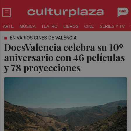
ARTE
MÚSICA
TEATRO
LIBROS
CINE
SERIES Y TV
EN VARIOS CINES DE VALÈNCIA
DocsValencia celebra su 10º
aniversario con 46 películas
y 78 proyecciones