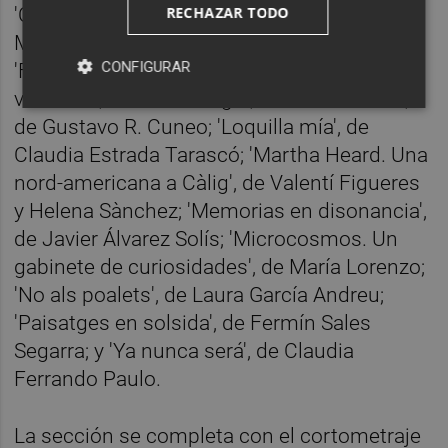
RECHAZAR TODO
'Camigrants', de Sergi Pitarch y Elena
Morales; 'Digital Times', de Nuria Cidoncha;
CONFIGURAR
'Flores y estorninos', de Raquel Agea; 'La
voluntad', de Jon Elícegui; 'Las medidoras',
de Gustavo R. Cuneo; 'Loquilla mía', de
Claudia Estrada Tarascó; 'Martha Heard. Una
nord-americana a Càlig', de Valentí Figueres
y Helena Sànchez; 'Memorias en disonancia',
de Javier Álvarez Solís; 'Microcosmos. Un
gabinete de curiosidades', de María Lorenzo;
'No als poalets', de Laura García Andreu;
'Paisatges en solsida', de Fermín Sales
Segarra; y 'Ya nunca será', de Claudia
Ferrando Paulo.
La sección se completa con el cortometraje