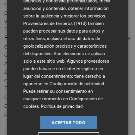
anuncios y contenido personalizados, medir
reforzando el diálogo global que atraviesa la
anuncios y contenido, obtener información
programación del festival. El cortometraje
sobre la audiencia y mejorar los servicios.
vuelve a tener un papel protagonista en
Proveedores de terceros (1913)
también
Fragments, sección presentada por
pueden procesar sus datos para estos y
Fundación SGAE que actúa como espacio de
otros fines, incluido el uso de datos de
descubrimiento y experimentación. En esta
geolocalización precisos y características
del dispositivo. Sus elecciones se aplican
décima edición, la sección refuerza su
solo a este sitio web. Algunos proveedores
apuesta por el formato breve y amplía su
pueden basarse en el interés legítimo en
alcance con la incorporación del
lugar del consentimiento; tiene derecho a
cortometraje documental nacional.
oponerse en
Configuración de publicidad
.
Fragments reunirá en el Centre del Carme
Puede retirar su consentimiento en
Cultura Contemporània (CCCC), con el
cualquier momento en
Configuración de
apoyo del Consorci de Museus, una
cookies
.
Política de privacidad
panorámica completa del género.
ACEPTAR TODO
En el apartado valenciano participan