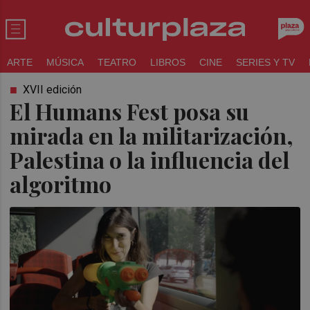
ARTE
MÚSICA
TEATRO
LIBROS
CINE
SERIES Y TV
XVII edición
El Humans Fest posa su
mirada en la militarización,
Palestina o la influencia del
algoritmo