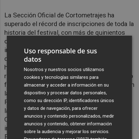
La Sección Oficial de Cortometrajes ha
superado el récord de inscripciones de toda la
historia del festival, con más de quinientos
cortometrajes de ficción y documentales
inscritos. El incremento de participación está
Uso responsable de sus
datos
directamente relacionado con el impacto que
ha tenido en la industria audiovisual el
Nosotros y nuestros socios utilizamos
reconocimiento oficial de Humans Fest como
cookies y tecnologías similares para
festival clasificador para los Premios Goya en
almacenar y acceder a información en su
las categorías de Mejor Cortometraje de
dispositivo y procesar datos personales,
como su dirección IP, identificadores únicos
Ficción y Mejor Cortometraje Documental, de
y datos de navegación, para ofrecer
la Academia de las Artes y las Ciencias
anuncios y contenido personalizados, medir
Cinematográficas de España. Ante el
anuncios y contenido, obtener información
incremento de las inscripciones, el Humans
sobre la audiencia y mejorar los servicios.
Fest ha hecho una apuesta por el