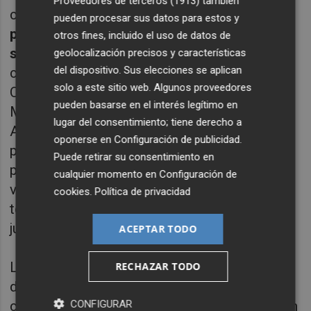
Proveedores de terceros (1913)
también
cortometraje y
ha ampliado selección y
pueden procesar sus datos para estos y
proyección hasta los 36 cortometrajes que
otros fines, incluido el uso de datos de
se verán este año
. Estos trabajos
geolocalización precisos y características
del dispositivo. Sus elecciones se aplican
competirán por el premio al Mejor
solo a este sitio web. Algunos proveedores
Cortometraje documental internacional y
pueden basarse en el interés legítimo en
Mejor Cortometraje de ficción internacional.
lugar del consentimiento; tiene derecho a
Además, los cortos valencianos competirán
oponerse en
Configuración de publicidad
.
por el Premio a Mejor Corto valenciano y el
Puede retirar su consentimiento en
premio EDAV al Mejor Guion de cortometraje
cualquier momento en
Configuración de
valenciano. Serán proyecciones gratuitas y
cookies
.
Política de privacidad
tendrán lugar en la Sala SGAE del 1 al 4 de
junio.
ACEPTAR TODO
Los diez largos a competición son estrenos:
RECHAZAR TODO
dos internacionales, cuatro nacionales y
CONFIGURAR
cuatro
películas que no se han visto nunca en