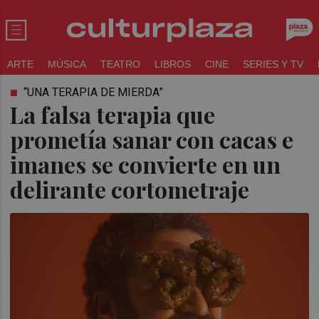
ARTE
MÚSICA
TEATRO
LIBROS
CINE
SERIES Y TV
“UNA TERAPIA DE MIERDA”
La falsa terapia que
prometía sanar con cacas e
imanes se convierte en un
delirante cortometraje