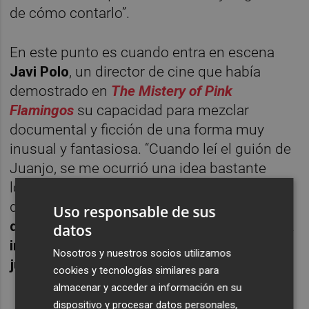
de cómo contarlo”.
En este punto es cuando entra en escena
Javi Polo
, un director de cine que había
demostrado en
The Mistery of Pink
Flamingos
su capacidad para mezclar
documental y ficción de una forma muy
inusual y fantasiosa. “Cuando leí el guión de
Juanjo, se me ocurrió una idea bastante
loca: ¿y si contábamos la historia con
decorados?
Normalmente, los
Uso responsable de sus
documentales tienen mucha palabra y poca
datos
imagen. Mi propuesta consistía en hacerlo
Nosotros y nuestros socios utilizamos
justo al revés”.
cookies y tecnologías similares para
almacenar y acceder a información en su
dispositivo y procesar datos personales,