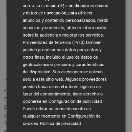
como su dirección IP, identificadores únicos
y datos de navegación, para ofrecer
anuncios y contenido personalizados, medir
anuncios y contenido, obtener información
sobre la audiencia y mejorar los servicios.
Proveedores de terceros (1913)
también
pueden procesar sus datos para estos y
otros fines, incluido el uso de datos de
geolocalización precisos y características
del dispositivo. Sus elecciones se aplican
solo a este sitio web. Algunos proveedores
Poco a poco, el cortometraje fue añadiendo
pueden basarse en el interés legítimo en
otros elementos experimentales, porque el
lugar del consentimiento; tiene derecho a
notable cambio formal y estético propuesto
oponerse en
Configuración de publicidad
.
por Javi Polo no implicaba cambiar a los
Puede retirar su consentimiento en
protagonistas de la historia, Fernando y
cualquier momento en
Configuración de
Mariano, por actores. Así fue cómo estos
cookies
.
Política de privacidad
dos científicos se transformaron