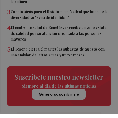
la cultura
3
Cuenta atrás para el Rototom, un festival que hace de la
diversidad su "seña de identidad"
4
El centro de salud de Benetússer recibe un sello estatal
de calidad por su atención orientada a las personas
mayores
5
El Tesoro cierra el martes las subastas de agosto con
una emisión de letras a tres y nueve meses
Suscríbete nuestro newsletter
Siempre al día de las últimas noticias
¡Quiero suscribirme!