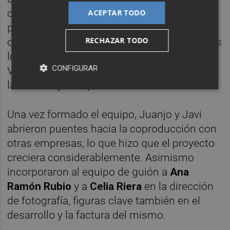
oficialmente en comediantes, ataviados con
ACEPTAR TODO
pelucas y americanas con brilli-brilli. El
RECHAZAR TODO
objetivo era superar en histrionismo a la más
loca de las convenciones terraplanistas.
CONFIGURAR
Vencer al enemigo con sus mismas armas:
la mentira y el espectáculo
Una vez formado el equipo, Juanjo y Javi
abrieron puentes hacia la coproducción con
otras empresas, lo que hizo que el proyecto
creciera considerablemente. Asimismo
incorporaron al equipo de guión a
Ana
Ramón Rubio
y a
Celia Riera
en la dirección
de fotografía, figuras clave también en el
desarrollo y la factura del mismo.