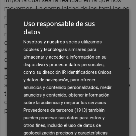
movemos. La complicidad de las familias es
muy importante y se concreta de muchas
Uso responsable de sus
maneras. Pero
no hay dos familias iguales
y
datos
muchos niños viven en circunstancias
complejas que hacen que su educación se
Nosotros y nuestros socios utilizamos
cookies y tecnologías similares para
salga del estereotipo habitual. “Este
almacenar y acceder a información en su
documental permite explorar algunas de
dispositivo y procesar datos personales,
esas realidades, buscando cuál es el secreto
como su dirección IP, identificadores únicos
para lograr que cada niño saque lo mejor de
y datos de navegación, para ofrecer
sí mismo, aprenda a afrontar su vida y, sobre
anuncios y contenido personalizados, medir
todo, sea feliz”, comenta Carmen Pellicer,
anuncios y contenido, obtener información
codirectora y coguionista de este, su último
sobre la audiencia y mejorar los servicios.
proyecto audiovisual.
Proveedores de terceros (1913)
también
pueden procesar sus datos para estos y
otros fines, incluido el uso de datos de
geolocalización precisos y características