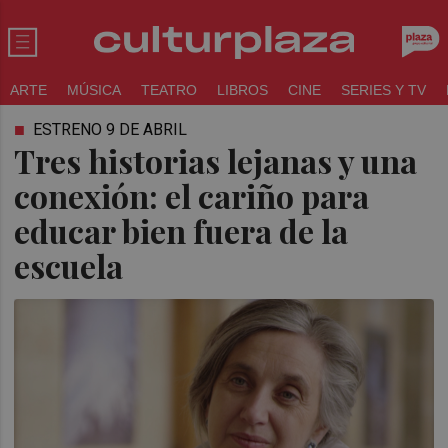
ARTE
MÚSICA
TEATRO
LIBROS
CINE
SERIES Y TV
ESTRENO 9 DE ABRIL
Tres historias lejanas y una
conexión: el cariño para
educar bien fuera de la
escuela