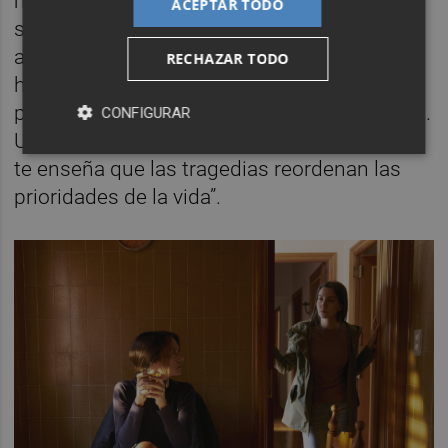
magnitud. Para este subrayado, Mayordomo
ACEPTAR TODO
sí se inspiró en sus propios enfados
adolescentes: “Me hizo reflexionar sobre el
RECHAZAR TODO
hecho de que, ante situaciones trágicas, los
problemas más banales dejan de tener peso.
CONFIGURAR
Un suceso como el vivido en otoño de 2024
te enseña que las tragedias reordenan las
prioridades de la vida”.