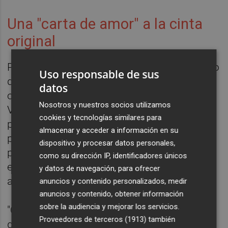
Una "carta de amor" a la cinta
original
Para el remake, Laga'aia ha tomado el testigo
Uso responsable de sus
de Auli'i Cravalho, la actriz que en la cinta
datos
original y su secuela prestaba su voz a
Nosotros y nuestros socios utilizamos
Vaiana y que en esta versión ejerce de
cookies y tecnologías similares para
productora ejecutiva. "Hay mucho estrés
almacenar y acceder a información en su
porque lo único que quieres es que se
dispositivo y procesar datos personales,
parezca lo más posible a la versión original",
como su dirección IP, identificadores únicos
expone Laga'aia, abordando cómo fue
y datos de navegación, para ofrecer
asumir el papel.
anuncios y contenido personalizados, medir
anuncios y contenido, obtener información
sobre la audiencia y mejorar los servicios.
"Quieres que sea un homenaje a la original y
Proveedores de terceros (1913)
también
que la represente con todo el cariño y la