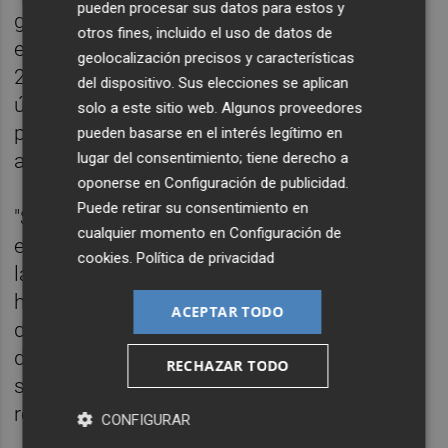
pueden procesar sus datos para estos y
gratitud posibles, y... bueno, nuestra 'Vaiana'
otros fines, incluido el uso de datos de
es como una carta de amor a esa versión de
geolocalización precisos y características
2016", asegura la actriz, señalando que la
del dispositivo. Sus elecciones se aplican
única razón por la que se tiene el remake es
solo a este sitio web. Algunos proveedores
por lo bien recibida que fue la película de
pueden basarse en el interés legítimo en
lugar del consentimiento; tiene derecho a
animación.
oponerse en
Configuración de publicidad
.
Puede retirar su consentimiento en
"Sin duda, sentí mucha presión al meterme
cualquier momento en
Configuración de
en el papel de Vaiana porque quería hacerle
cookies
.
Política de privacidad
la justicia que se merecía, pero creo que
hemos aportado tantos aspectos nuevos y
ACEPTAR TODO
detalles a la película que sentí que podía
dejar mi huella en el personaje y hacerla mía
RECHAZAR TODO
sin comprometer lo que era originalmente",
revela la intérprete.
CONFIGURAR