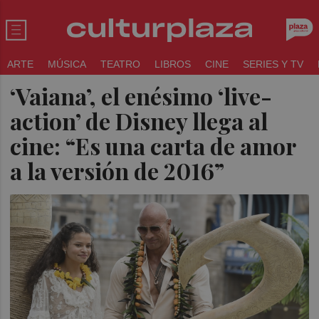
ARTE
MÚSICA
TEATRO
LIBROS
CINE
SERIES Y TV
‘Vaiana’, el enésimo ‘live-
action’ de Disney llega al
cine: “Es una carta de amor
a la versión de 2016”