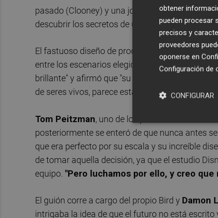
obtener informació
pasado (Clooney) y una joven aventurera y optim
pueden procesar su
descubrir los secretos de un lugar situado en ot
precisos y caracte
proveedores pueden
El fastuoso diseño de producción de la película 
oponerse en
Confi
entre los escenarios elegidos para el rodaje. Bir
Configuración de 
brillante" y afirmó que "su trabajo, tan avanzad
de seres vivos, parece estar vivo".
CONFIGURAR
Tom Peitzman
, uno de los productores de la ci
posteriormente se enteró de que nunca antes se 
que era perfecto por su escala y su increíble diseñ
de tomar aquella decisión, ya que el estudio Dis
equipo.
"Pero luchamos por ello, y creo que
El guión corre a cargo del propio Bird y
Damon L
intrigaba la idea de que el futuro no está escrit