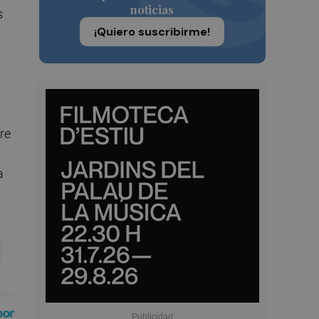
noticias
s
¡Quiero suscribirme!
rre
a