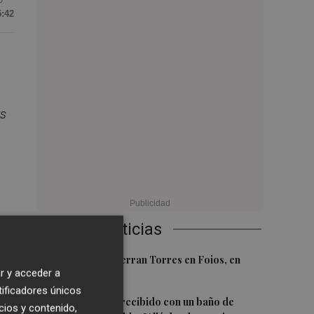
5:42
rs
Últimas Noticias
o
1
El homenaje a Ferran Torres en Foios, en
r y acceder a
imágenes
tificadores únicos
2
Ferran Torres, recibido con un baño de
cios y contenido,