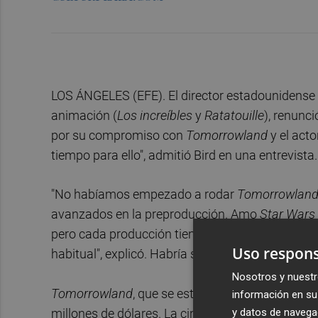
LOS ÁNGELES (EFE). El director estadounidense
animación (
Los increíbles
y
Ratatouille
), renunc
por su compromiso con
Tomorrowland
y el act
tiempo para ello", admitió Bird en una entrevista.
"No habíamos empezado a rodar
Tomorrowlan
avanzados en la preproducción. Amo
Star Wars
pero cada producción tiene sus tiempos y la opo
Uso respons
habitual", explicó. Habría sido genial si hubiese 
Nosotros y nuestr
Tomorrowland
, que se estrenará en Estados Un
información en su 
y datos de navega
millones de dólares. La cinta propone una histor