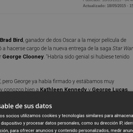
Actualizado: 18/05/2015 · 1
Brad Bird
, ganador de dos Oscar a la mejor película de
ió a hacerse cargo de la nueva entrega de la saga
Star Wa
or
George Clooney
. "Habría sido genial si hubiese tenido
d
, pero George ya había firmado y estábamos muy
y conozco bien a
Kathleen Kennedy
y
George Lucas
,
rtunidad de hacer algo original a gran escala es muy poc
able de sus datos
tenido tiempo para ello
os socios utilizamos cookies y tecnologías similares para almacena
idos este viernes, cuenta con un presupuesto de unos 200
dispositivo y procesar datos personales, como su dirección IP, iden
ción, para ofrecer anuncios y contenido personalizados, medir anun
ia de fantasía en la que un científico amargado por su