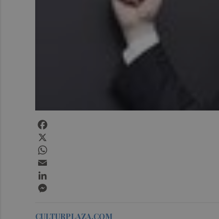
Facebook
X
WhatsApp
Email
LinkedIn
Messenger
CULTURPLAZA.COM