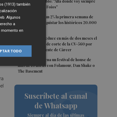
masas en su pueblo: "Allá donde voy siempre
os (1913)
también
digo que soy de Foios"
calización
3
El Ibex 35 sube un 2% la primera semana de
 web. Algunos
agosto tras conquistar los históricos 20.000
derecho a
puntos
ier momento en
dor
4
La Diputación reduce en más de dos meses el
s
tiempo previsto de corte de la CV-560 por
las obras del puente de Càrcer
PTAR TODO
5
Roig Arena estrena un festival de house de
más de 10 horas con Folamour, Dan Shake o
The Basement
ra
el
Suscríbete al canal
de Whatsapp
Siempre al día de las últimas