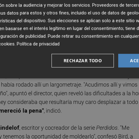
n sobre la audiencia y mejorar los servicios.
Proveedores de tercer
ista (
Britt Robertson
) se embarcan en una misión para
s datos para estos y otros fines, incluido el uso de datos de geolo
ra dimensión.
rísticas del dispositivo. Sus elecciones se aplican solo a este sitio
 basarse en el interés legítimo en lugar del consentimiento; tiene 
contó con la Ciudad de las Artes y las Ciencias de Valencia
guración de publicidad
. Puede retirar su consentimiento en cualqu
d consideró a
Santiago Calatrava
"un arquitecto y diseña
cookies
.
Política de privacidad
o y conectado con la naturaleza y la estructura y esqueleto
RECHAZAR TODO
ACE
nta, fue quien descubrió la localización en un anuncio y
había rodado allí un largometraje. "Acudimos allí y vimos
o", apuntó el director, quien reveló las dificultades a la ho
ney consideraba que resultaría muy caro desplazar a todo 
 mereció la pena"
, indicó.
indelof
, escritor y cocreador de la serie
Perdidos
. "Me
o y tenemos la oportunidad de moldearlo", confesó Bird, a