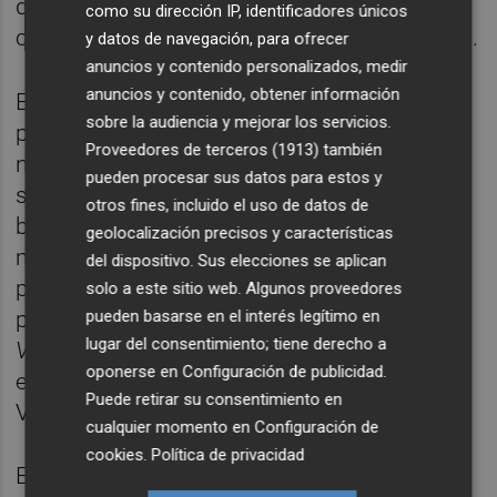
del circuito actual, sino también teniendo en
como su dirección IP, identificadores únicos
cuenta lo que necesita el sector en Valencia".
y datos de navegación, para ofrecer
anuncios y contenido personalizados, medir
anuncios y contenido, obtener información
El portavoz en
La Rambleta
asegura que la
sobre la audiencia y mejorar los servicios.
propuesta no tiene comparación "con
Proveedores de terceros (1913)
también
ninguna de las ofertas actuales". En ese
pueden procesar sus datos para estos y
sentido Teatre Inestable cuenta con un
otros fines, incluido el uso de datos de
bagaje importante con respecto al teatro
geolocalización precisos y características
más independiente en la ciudad, aunque
del dispositivo. Sus elecciones se aplican
para el proyecto que presentarán en los
solo a este sitio web. Algunos proveedores
próximos días, según aseguran a
pueden basarse en el interés legítimo en
lugar del consentimiento; tiene derecho a
ValenciaPlaza.com
, concurren con "otras
oponerse en
Configuración de publicidad
.
empresas potentes de la Comunitat
Puede retirar su consentimiento en
Valenciana".
cualquier momento en
Configuración de
cookies
.
Política de privacidad
El proyecto es "
ambicioso y excitante"
ya