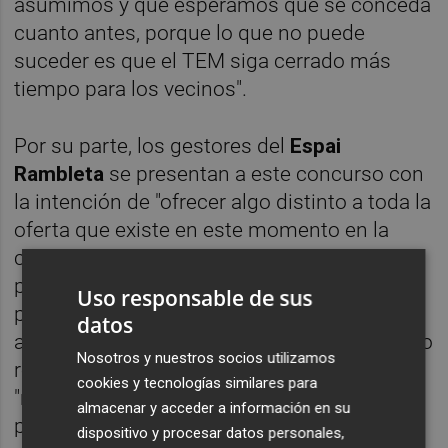
asumimos y que esperamos que se conceda
cuanto antes, porque lo que no puede
suceder es que el TEM siga cerrado más
tiempo para los vecinos".
Por su parte, los gestores del
Espai
Rambleta
se presentan a este concurso con
la intención de "ofrecer algo distinto a toda la
oferta que existe en este momento en la
ciudad de Valencia", según uno de los
portavoces. En este sentido, La Rambleta
Uso responsable de sus
pone en valor su conocimiento de la
datos
actividad cultural a partir de la periferia como
Nosotros y nuestros socios utilizamos
referente para toda la ciudad y destaca que
cookies y tecnologías similares para
"no solo es necesario hacer una oferta
almacenar y acceder a información en su
potente para el TEM de cara a las carencias
dispositivo y procesar datos personales,