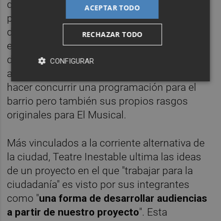
que lleva a
Teatre Inestable
a buscar "una
ACEPTAR TODO
programación potente, en la que la llegada
de algunos referentes internacionales,
RECHAZAR TODO
especialmente europeos" es un valor
diferenciador. Un aspecto menos vinculado
CONFIGURAR
al presupuesto del concurso, ya que trata de
hacer concurrir una programación para el
barrio pero también sus propios rasgos
originales para El Musical.
Más vinculados a la corriente alternativa de
la ciudad, Teatre Inestable ultima las ideas
de un proyecto en el que "trabajar para la
ciudadanía" es visto por sus integrantes
como "
una forma de desarrollar audiencias
a partir de nuestro proyecto
". Esta