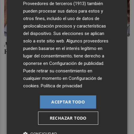
Proveedores de terceros (1913)
también
pueden procesar sus datos para estos y
otros fines, incluido el uso de datos de
geolocalización precisos y características
del dispositivo. Sus elecciones se aplican
solo a este sitio web. Algunos proveedores
Air Nostrum, Iker Marcaide, la familia
pueden basarse en el interés legítimo en
Fayos y Valencia Basquet, premios VP
lugar del consentimiento; tiene derecho a
oponerse en
Configuración de publicidad
.
Puede retirar su consentimiento en
cualquier momento en
Configuración de
cookies
.
Política de privacidad
ACEPTAR TODO
RECHAZAR TODO