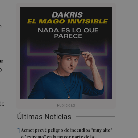
o
or
o
de
Últimas Noticias
1
Aemet prevé peligro de incendios "muy alto"
o "extremo" en la mayor parte de la