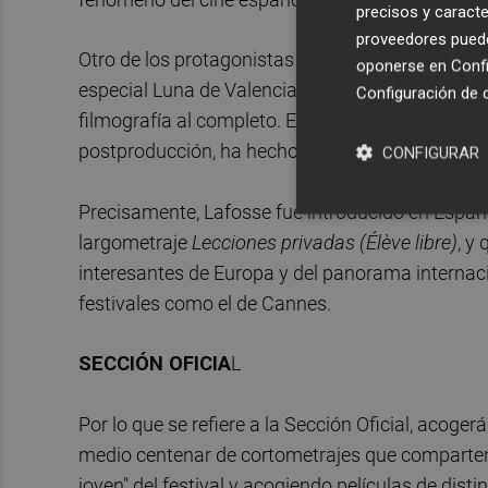
precisos y caracte
proveedores pueden
Otro de los protagonistas de la edición de 2014 
oponerse en
Confi
especial Luna de Valencia, que mantendrá un enc
Configuración de 
filmografía al completo. El autor acaba de rodar
postproducción, ha hecho un hueco para venir a 
CONFIGURAR
Precisamente, Lafosse fue introducido en España 
largometraje
Lecciones privadas (Élève libre)
, y
interesantes de Europa y del panorama internac
festivales como el de Cannes.
SECCIÓN OFICIA
L
Por lo que se refiere a la Sección Oficial, acoge
medio centenar de cortometrajes que comparten en
joven" del festival y acogiendo películas de dis