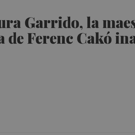
ura Garrido, la mae
ia de Ferenc Cakó i