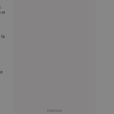
6
3:48
 la
de