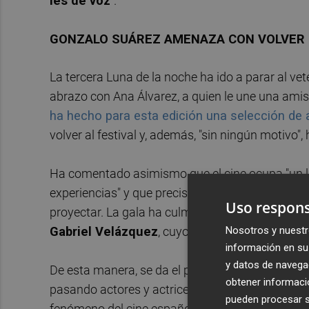
les dé voz
".
GONZALO SUÁREZ AMENAZA CON VOLVER "
La tercera Luna de la noche ha ido a parar al ve
abrazo con Ana Álvarez, a quien le une una amis
ha hecho para esta edición una selección de 
volver al festival y, además, "sin ningún motivo"
Ha comentado asimismo que el cine ocupa "un l
experiencias" y que precisamente esta capacidad 
Uso respons
proyectar. La gala ha culminado con la presencia
Nosotros y nuestr
Gabriel Velázquez
, cuyo pase inauguró el festi
información en su 
y datos de navega
De esta manera, se da el pistoletazo de salida a 
obtener informació
pasando actores y actrices de panorama nacional 
pueden procesar su
fenómeno del cine español de año, 'Ocho apellid