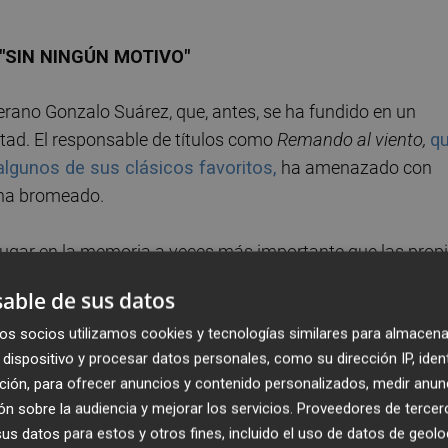
SIN NINGÚN MOTIVO"
terano Gonzalo Suárez, que, antes, se ha fundido en un
tad. El responsable de títulos como
Remando al viento,
q
algunos de sus clásicos favoritos,
ha amenazado con
, ha bromeado.
ugar en la memoria a veces más importante que las prop
le ha guiado a la hora de elegir los films que se van a
able de sus datos
 de los responsables del cortometraje y el largo
Ártico
, de
os socios utilizamos cookies y tecnologías similares para almacena
val.
dispositivo y procesar datos personales, como su dirección IP, iden
ción, para ofrecer anuncios y contenido personalizados, medir anun
ocho días dedicados al cine, durante los cuales irán
n sobre la audiencia y mejorar los servicios.
Proveedores de tercer
como internacional, entre ellos el director y guionista de
s datos para estos y otros fines, incluido el uso de datos de geolo
os vascos'.