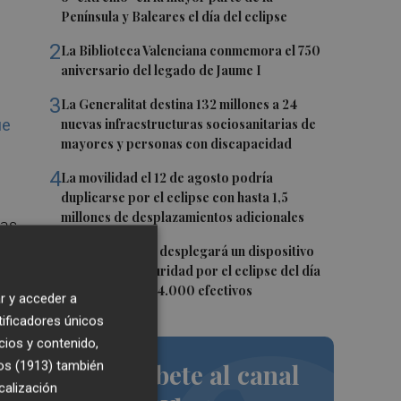
Península y Baleares el día del eclipse
2
La Biblioteca Valenciana conmemora el 750
aniversario del legado de Jaume I
3
La Generalitat destina 132 millones a 24
nuevas infraestructuras sociosanitarias de
ue
mayores y personas con discapacidad
4
La movilidad el 12 de agosto podría
duplicarse por el eclipse con hasta 1,5
millones de desplazamientos adicionales
ias
5
La Guardia Civil desplegará un dispositivo
especial de seguridad por el eclipse del día
12, con más de 24.000 efectivos
r y acceder a
tificadores únicos
cios y contenido,
os (1913)
también
Suscríbete al canal
l
calización