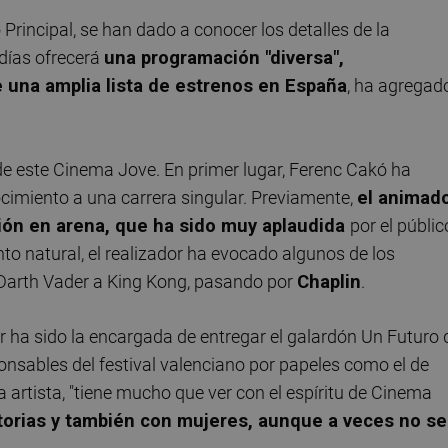
 Principal, se han dado a conocer los detalles de la
días ofrecerá
una programación "diversa",
e una amplia lista de estrenos en España
, ha agregad
e este Cinema Jove. En primer lugar, Ferenc Cakó ha
cimiento a una carrera singular. Previamente,
el animad
ción en arena, que ha sido muy aplaudida
por el públic
nto natural, el realizador ha evocado algunos de los
e Darth Vader a King Kong, pasando por
Chaplin
.
r ha sido la encargada de entregar el galardón Un Futuro 
onsables del festival valenciano por papeles como el de
a artista, "tiene mucho que ver con el espíritu de Cinema
torias y también con mujeres, aunque a veces no se