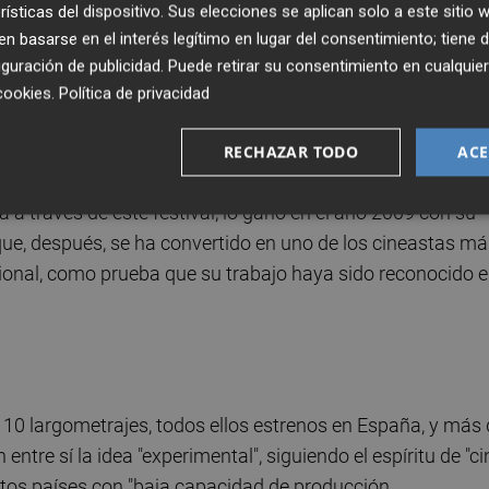
rísticas del dispositivo. Sus elecciones se aplican solo a este sitio
 basarse en el interés legítimo en lugar del consentimiento; tiene 
será el realizador belga
Joachim Lafoose,
también Prem
guración de publicidad
. Puede retirar su consentimiento en cualqu
uentro con el público y de quien se proyectará su
cookies
.
Política de privacidad
 su nueva cinta en Marruecos pero a pesar de estar en la
Valencia y se prevé su presencia en la clausura del evento
RECHAZAR TODO
ACE
a través de este festival, lo ganó en el año 2009 con su
 que, después, se ha convertido en uno de los cineastas m
ional, como prueba que su trabajo haya sido reconocido 
rá 10 largometrajes, todos ellos estrenos en España, y más
tre sí la idea "experimental", siguiendo el espíritu de "ci
tintos países con "baja capacidad de producción