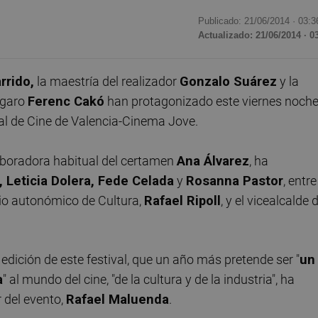
Publicado: 21/06/2014 ·
03:3
Actualizado: 21/06/2014 · 0
rrido,
la maestría del realizador
Gonzalo Suárez
y la
ngaro
Ferenc Cakó
han protagonizado este viernes noche
nal de Cine de Valencia-Cinema Jove.
laboradora habitual del certamen
Ana Álvarez
, ha
, Leticia Dolera, Fede Celada
y
Rosanna Pastor
, entre
rio autonómico de Cultura,
Rafael Ripoll
, y el vicealcalde 
dición de este festival, que un año más pretende ser "
un
a
" al mundo del cine, "de la cultura y de la industria", ha
 del evento,
Rafael Maluenda
.