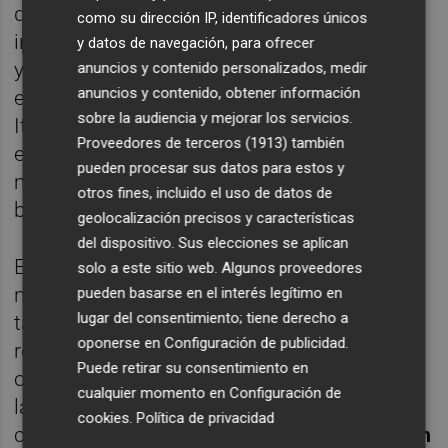
quimera en la que se ha convertido el
como su dirección IP, identificadores únicos
incunable. Para ello reconstruye el contexto
y datos de navegación, para ofrecer
y la peripecia de Vicent, hijo de su tiempo,
anuncios y contenido personalizados, medir
anuncios y contenido, obtener información
expulsado de España por judío, su viaje a
sobre la audiencia y mejorar los servicios.
Italia, sus vivencias al lado de los Borja, y
Proveedores de terceros (1913)
también
encuentra las huellas de su trabajo en
pueden procesar sus datos para estos y
manuscritos que se hallan dispersos por
otros fines, incluido el uso de datos de
bibliotecas de todo el mundo.
geolocalización precisos y características
del dispositivo. Sus elecciones se aplican
El largometraje se apoya no sólo en un
solo a este sitio web. Algunos proveedores
nutrido grupo de localizaciones, sino
pueden basarse en el interés legítimo en
lugar del consentimiento; tiene derecho a
también en unas espectaculares
oponerse en
Configuración de publicidad
.
recreaciones visuales de la Valencia del XVI
Puede retirar su consentimiento en
obra de
Víctor Suñer
. Asimismo cuenta con
cualquier momento en
Configuración de
la participación de historiadores y escritores
cookies
.
Política de privacidad
como
Miquel Navarro,
Antoni Ferrando
,
Joan