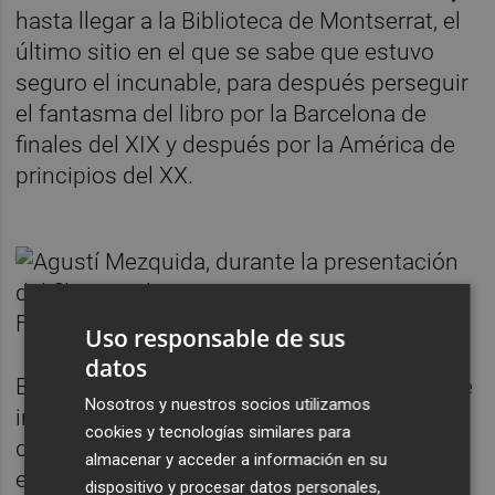
hasta llegar a la Biblioteca de Montserrat, el
último sitio en el que se sabe que estuvo
seguro el incunable, para después perseguir
el fantasma del libro por la Barcelona de
finales del XIX y después por la América de
principios del XX.
Uso responsable de sus
datos
En 90 minutos de constantes entrevistas, de
Nosotros y nuestros socios utilizamos
ir y venir sin recurrir a la voz en
off
, el
cookies y tecnologías similares para
documental viaja del pasado al presente, de
almacenar y acceder a información en su
este lado del océano al otro, en pos de esa
dispositivo y procesar datos personales,