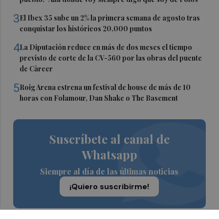
3
El Ibex 35 sube un 2% la primera semana de agosto tras
conquistar los históricos 20.000 puntos
4
La Diputación reduce en más de dos meses el tiempo
previsto de corte de la CV-560 por las obras del puente
de Càrcer
5
Roig Arena estrena un festival de house de más de 10
horas con Folamour, Dan Shake o The Basement
Suscríbete al canal de
Whatsapp
Siempre al día de las últimas noticias
¡Quiero suscribirme!