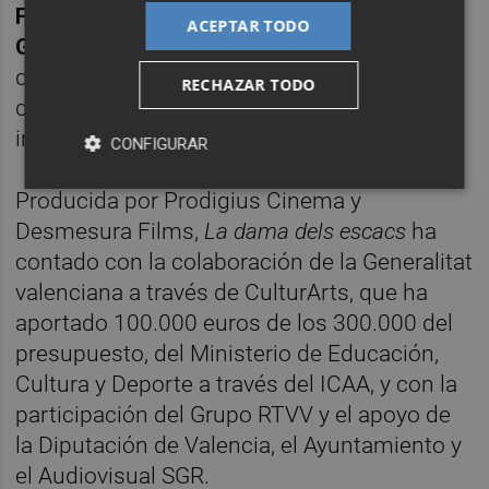
Francesc Mira, Eduard Mira, Paola Errani,
ACEPTAR TODO
Govert Westerveld,
del entonces campeón
del mundo de ajedrez
Viswanathan Anand
,
RECHAZAR TODO
del propio Garzón, e incluye una entrevista
inédita a Calvo.
CONFIGURAR
Producida por Prodigius Cinema y
Desmesura Films,
La dama dels escacs
ha
contado con la colaboración de la Generalitat
valenciana a través de CulturArts, que ha
aportado 100.000 euros de los 300.000 del
presupuesto, del Ministerio de Educación,
Cultura y Deporte a través del ICAA, y con la
participación del Grupo RTVV y el apoyo de
la Diputación de Valencia, el Ayuntamiento y
el Audiovisual SGR.