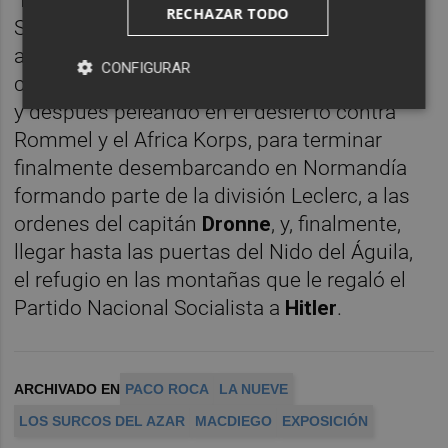
"muchos exiliados"
que, "tras huir en el
RECHAZAR TODO
Stanbrook desde el puerto de Alicante",
acabaron primero en los campos de
CONFIGURAR
concentración franceses del norte de África
y después peleando en el desierto contra
Rommel y el Africa Korps, para terminar
finalmente desembarcando en Normandía
formando parte de la división Leclerc, a las
ordenes del capitán
Dronne
, y, finalmente,
llegar hasta las puertas del Nido del Águila,
el refugio en las montañas que le regaló el
Partido Nacional Socialista a
Hitler
.
ARCHIVADO EN
PACO ROCA
LA NUEVE
LOS SURCOS DEL AZAR
MACDIEGO
EXPOSICIÓN