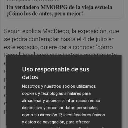
Un verdadero MMORPG de la vieja escuela
¡Cómo los de antes, pero mejor!
Según explica MacDiego, la exposición, que
se podrá contemplar hasta el 4 de julio en
este espacio, quiere dar a conocer "cómo
Paco [Roca] creó esta historia apasionante,
casi olvidada" de unos héroes que tuvieron
Uso responsable de sus
un final "agridulce". "Vencieron al fascismo,
datos
pero ni la Francia triunfante de
De Gaulle
reconoció sus méritos ni los aliados
Nosotros y nuestros socios utilizamos
cookies y tecnologías similares para
decidieron liberar España de la incipiente
almacenar y acceder a información en su
dictadura franquista", escribe en el texto de
dispositivo y procesar datos personales,
presentación.
como su dirección IP, identificadores únicos
y datos de navegación, para ofrecer