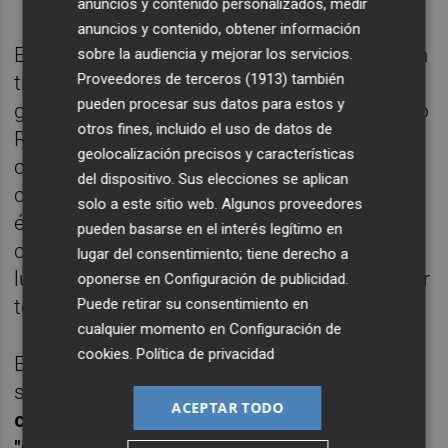
anuncios y contenido personalizados, medir
anuncios y contenido, obtener información
El diseñador, amigo personal de Roca, aspira
sobre la audiencia y mejorar los servicios.
Proveedores de terceros (1913)
también
transmitir al espectador cómo el dibujante y
pueden procesar sus datos para estos y
guionista se documenta en su trabajo. "Paco
otros fines, incluido el uso de datos de
Roca tiene ideas. Después viene la
geolocalización precisos y características
complicada fase de lectura, muchas
del dispositivo. Sus elecciones se aplican
consultas a especialistas, imágenes de la
solo a este sitio web. Algunos proveedores
época y documentación con la que ir
pueden basarse en el interés legítimo en
construyendo la historia y sus decorados. Y
lugar del consentimiento; tiene derecho a
luego lo más duro: ordenar apuntes, redactar
oponerse en
Configuración de publicidad
.
textos y crear miles de dibujos".
Puede retirar su consentimiento en
cualquier momento en
Configuración de
cookies
.
Política de privacidad
Este proceso de acumulación y después
selección se reflejará en una exposición que
ACEPTAR TODO
contribuirá también a rendir tributo a los