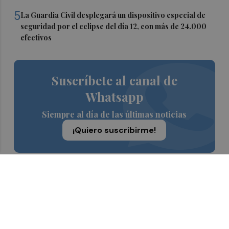
5
La Guardia Civil desplegará un dispositivo especial de
seguridad por el eclipse del día 12, con más de 24.000
efectivos
Suscríbete al canal de
Whatsapp
Siempre al día de las últimas noticias
¡Quiero suscribirme!