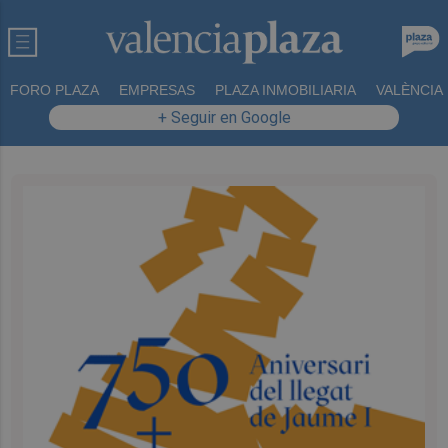
FORO PLAZA
EMPRESAS
PLAZA INMOBILIARIA
VALÈNCIA
+ Seguir en Google