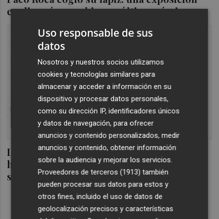
explica cómo se hizo su último cómic
Uso responsable de sus
datos
Nosotros y nuestros socios utilizamos
cookies y tecnologías similares para
almacenar y acceder a información en su
dispositivo y procesar datos personales,
como su dirección IP, identificadores únicos
y datos de navegación, para ofrecer
anuncios y contenido personalizados, medir
anuncios y contenido, obtener información
Las Nav3s de Valencia homenajeará a los
sobre la audiencia y mejorar los servicios.
héroes de La Nueve con una exposición
Proveedores de terceros (1913)
también
sobre el cómic de Paco Roca
pueden procesar sus datos para estos y
otros fines, incluido el uso de datos de
geolocalización precisos y características