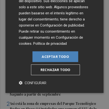
del dispositivo. Sus elecciones se aplican
solo a este sitio web. Algunos proveedores
pueden basarse en el interés legítimo en
lugar del consentimiento; tiene derecho a
oponerse en
Configuración de publicidad
.
Puede retirar su consentimiento en
cualquier momento en
Configuración de
cookies
.
Política de privacidad
ACEPTAR TODO
RECHAZAR TODO
Últimas Noticias
CONFIGURAR
1
La Zona de Bajas Emisiones comenzará a aplicarse en
Sagunto a partir de septiembre
2
Así está la zona de empresas del Parque Tecnológico
Rodes en Alcoy: 14 instaladas que ocupan el 33% de la