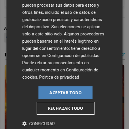
¡Cómo los de antes, pero mejor!
pueden procesar sus datos para estos y
otros fines, incluido el uso de datos de
geolocalización precisos y características
del dispositivo. Sus elecciones se aplican
ARCHIVADO EN
CHRISTOPHER NOLAN
AKIRA
solo a este sitio web. Algunos proveedores
REMAKE AKIRA
pueden basarse en el interés legítimo en
lugar del consentimiento; tiene derecho a
oponerse en
Configuración de publicidad
.
Puede retirar su consentimiento en
cualquier momento en
Configuración de
cookies
.
Política de privacidad
ACEPTAR TODO
RECHAZAR TODO
CONFIGURAR