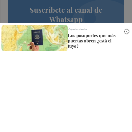
Suscríbete al canal de
Whatsapp
Siempre al día de las últimas noticias
Viaja sin visado
Los pasaportes que más
¡Quiero suscribirme!
puertas abren ¿está el
tuyo?