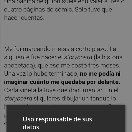
Una página de guión suele equivaler a tres o
cuatro páginas de cómic. Sólo tuve que
hacer cuentas.
Me fui marcando metas a corto plazo. La
siguiente fue hacer el
storyboard
(la historia
abocetada), que eso me costó tres meses.
Una vez lo hube terminado,
no me podía ni
imaginar cuánto me quedaba por delante.
Cada viñeta la tuve que documentar. En el
storyboard
si quieres dibujar un tanque lo
haces cómo te da la gana, como un niño,
pero en el cómic el tanque tiene que ser
Uso responsable de sus
como era...
datos