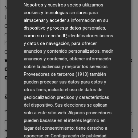
Nosotros y nuestros socios utilizamos
Normalmente lo que hago es que dibujo
cookies y tecnologías similares para
todo lo que quiero contar, vuelvo atrás y lo
almacenar y acceder a información en su
entinto, y vuelvo atrás y lo coloreo. En este
dispositivo y procesar datos personales,
caso como eran 300 páginas sabía que si
como su dirección IP, identificadores únicos
hacía eso me iba a morir. Me lo planteé
y datos de navegación, para ofrecer
como un escritor.
Fui página a página sin
anuncios y contenido personalizados, medir
anuncios y contenido, obtener información
volver atrás pero eso me hizo más difícil las
sobre la audiencia y mejorar los servicios.
correcciones porque cada vez que
Proveedores de terceros (1913)
también
cambiaba algo lo tenía que cambiar todo".
pueden procesar sus datos para estos y
otros fines, incluido el uso de datos de
¿QUÉ PROBLEMAS SE ENCONTRÓ?
geolocalización precisos y características
del dispositivo. Sus elecciones se aplican
"Yo no tengo ni idea de armas, de heridas, de
solo a este sitio web. Algunos proveedores
nada.. Empecé a verme documentales para
pueden basarse en el interés legítimo en
lugar del consentimiento; tiene derecho a
adquirir información. Tuve dos asesores, uno
oponerse en
Configuración de publicidad
.