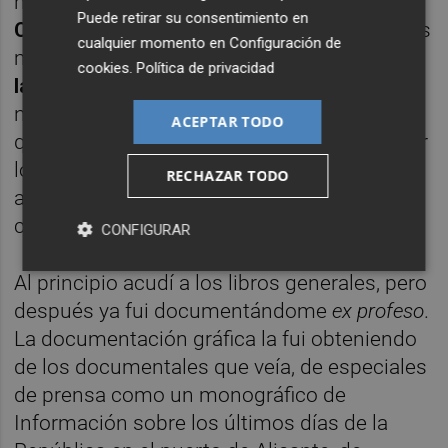
histórico y otro militar,
Juan Rey
y
Robert
Puede retirar su consentimiento en
Coale
, que me dieron algunas claves. Ambos
cualquier momento en
Configuración de
me explicaron por ejemplo que
la visión de
cookies
.
Política de privacidad
las películas es irreal
porque un soldado
nunca tiene una perspectiva general de lo
ACEPTAR TODO
que está pasando. El soldado sólo puede ver
lo que sucede a su alrededor. Eso me hizo
RECHAZAR TODO
adquirir un punto de vista muy humano,
centrado en el personaje."
CONFIGURAR
Al principio acudí a los libros generales, pero
después ya fui documentándome
ex profeso
.
La documentación gráfica la fui obteniendo
de los documentales que veía, de especiales
de prensa como un monográfico de
Información sobre los últimos días de la