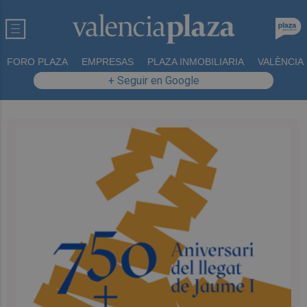
FORO PLAZA
EMPRESAS
PLAZA INMOBILIARIA
VALÈNCIA
+ Seguir en Google