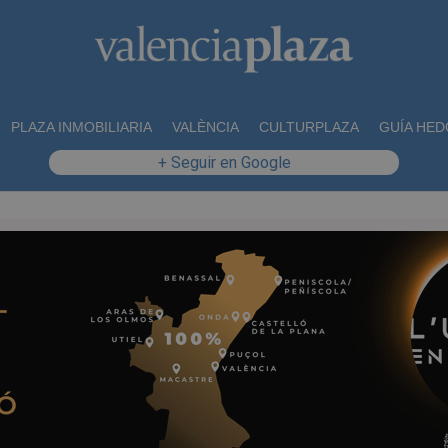
PLAZA INMOBILIARIA
VALÈNCIA
CULTURPLAZA
GUÍA HED
+ Seguir en Google