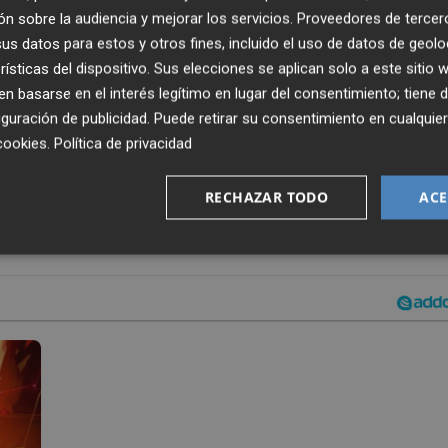
n sobre la audiencia y mejorar los servicios.
Proveedores de tercer
una partitura grabada por la Orquesta Sinfónica de Budape
s datos para estos y otros fines, incluido el uso de datos de geolo
culo de baile y visual que supone un nuevo paso en el
rísticas del dispositivo. Sus elecciones se aplican solo a este sitio
 basarse en el interés legítimo en lugar del consentimiento; tiene 
guración de publicidad
. Puede retirar su consentimiento en cualqu
cookies
.
Política de privacidad
RECHAZAR TODO
ACE
LAMENCO
FERNANDO VELÁZQUEZ
DONKA
NEBBIA