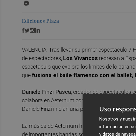
Messenger
Ediciones Plaza
VALENCIA. Tras llevar su primer espectáculo 7 H
de espectadores,
Los Vivancos
regresan a Esp
espectáculo que explora los límites de lo paranor
que
fusiona el baile flamenco con el ballet, 
Daniele Finzi Pasca
, creador de espectáculos c
colabora en Aeternum como Asesor Artístico, ju
Uso respons
Daniele Finzi inician una primera colaboración co
Nosotros y nuestr
La música de Aeternum ha sido compuesta por
información en su 
de importantes bandas sonoras como la de El O
y datos de navega