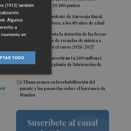
0,62%, hasta los 20.180 puntos
os (1913)
también
st
calización
2
Fallece el expresidente de Eurocaja Rural,
 web. Algunos
Andrés Gómez Mora, a los 89 años de edad
derecho a
3
CaixaBank aumenta la dotación de las becas
ier momento en
para el alumnado de escuelas de música a
275.000 euros en el curso 2026-2027
4
PTAR TODO
Tesla y SpaceX invertirán 14.500 millones
para construir la planta de fabricación de
chips Terafab
5
L'Eliana avanza en la rehabilitación del
puente y las pasarelas sobre el barranco de
Mandor
Suscríbete al canal