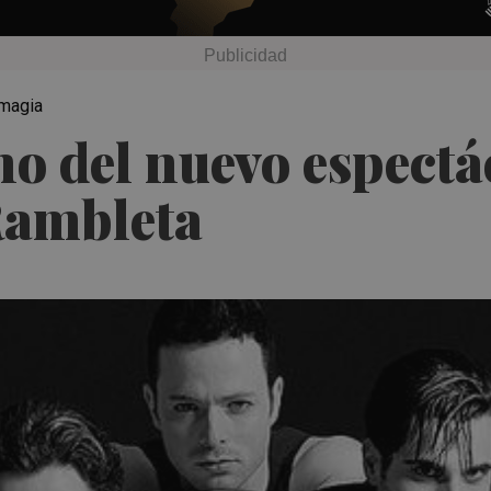
 magia
eno del nuevo espectá
Rambleta