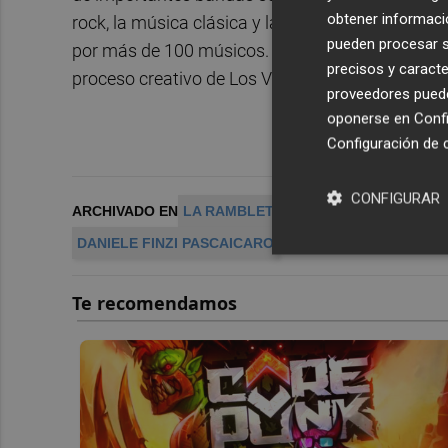
obtener informació
rock, la música clásica y la música de cine, en 
pueden procesar su
por más de 100 músicos. Aeternum es un espectá
precisos y caracte
proceso creativo de Los Vivancos.
proveedores pueden
oponerse en
Confi
Configuración de 
CONFIGURAR
ARCHIVADO EN
LA RAMBLETA
AETERNUM
BAILE F
DANIELE FINZI PASCAICARO