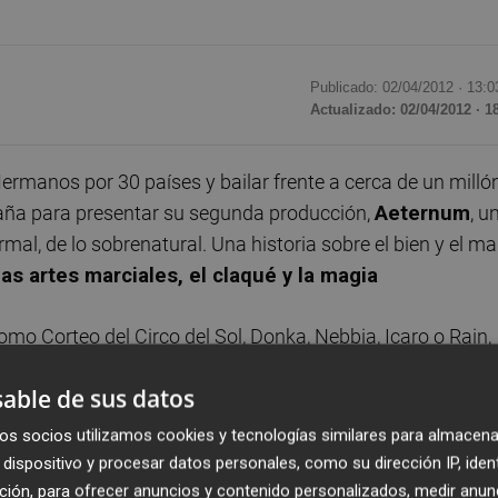
Publicado: 02/04/2012 ·
13:0
Actualizado: 02/04/2012 · 1
ermanos por 30 países y bailar frente a cerca de un milló
aña para presentar su segunda producción,
Aeternum
, u
mal, de lo sobrenatural. Una historia sobre el bien y el ma
las artes marciales, el claqué y la magia
omo Corteo del Circo del Sol, Donka, Nebbia, Icaro o Rain,
nto a Julie Hamelin. Con este espectáculo Los Vivancos y
able de sus datos
n el fin de iniciar un próximo proyecto conjunto.
os socios utilizamos cookies y tecnologías similares para almacena
Fernando Velázquez
junto con Los Vivancos. Composito
dispositivo y procesar datos personales, como su dirección IP, iden
rfanato, fusiona en Aeternum la música flamenca con el
ción, para ofrecer anuncios y contenido personalizados, medir anun