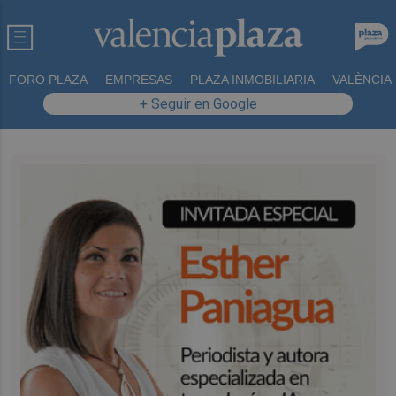
FORO PLAZA
EMPRESAS
PLAZA INMOBILIARIA
VALÈNCIA
+ Seguir en Google