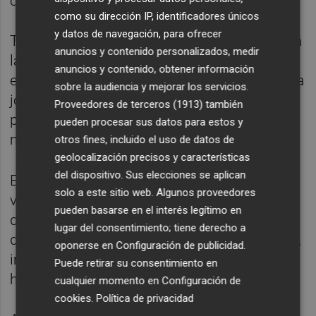
captación de inversiones extranjeras.
como su dirección IP, identificadores únicos
y datos de navegación, para ofrecer
También ha destacado que hay margen para
anuncios y contenido personalizados, medir
las políticas de empleo y ha incidido
anuncios y contenido, obtener información
especialmente en reinsertar con formación a
sobre la audiencia y mejorar los servicios.
jóvenes desempleados y en desarrollar un
Proveedores de terceros (1913)
también
plan de políticas activas de empleo para
pueden procesar sus datos para estos y
mayores de 45 años.
otros fines, incluido el uso de datos de
geolocalización precisos y características
del dispositivo. Sus elecciones se aplican
El candidato también busca una ciudad a la
solo a este sitio web. Algunos proveedores
vanguardia de la eficiencia energética, el
pueden basarse en el interés legítimo en
desarrollo de energías renovables y la
lugar del consentimiento; tiene derecho a
disminución de la contaminación y para ello,
oponerse en
Configuración de publicidad
.
impulsará la peatonalización del centro
Puede retirar su consentimiento en
histórico, entre otras medidas.
cualquier momento en
Configuración de
cookies
.
Política de privacidad