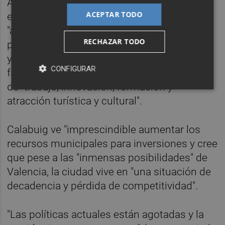
Asimismo, Calabuig ha defendido un plan
ACEPTAR TODO
estratégico con el horizonte en 2020 para
"aprovechar las potencialidades del
RECHAZAR TODO
patrimonio y la cultura para generar riqueza"
y ha dicho que se debe rentabilizar el arte
CONFIGURAR
fallero con una ciudad fallera como espacio
de "trabajo, innovación, formación y
atracción turística y cultural".
Calabuig ve "imprescindible aumentar los
recursos municipales para inversiones y cree
que pese a las "inmensas posibilidades" de
Valencia, la ciudad vive en "una situación de
decadencia y pérdida de competitividad".
"Las políticas actuales están agotadas y la