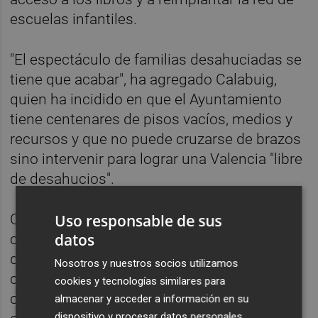
escuelas infantiles.
"El espectáculo de familias desahuciadas se
tiene que acabar", ha agregado Calabuig,
quien ha incidido en que el Ayuntamiento
tiene centenares de pisos vacíos, medios y
recursos y que no puede cruzarse de brazos
sino intervenir para lograr una Valencia "libre
de desahucios".
Uso responsable de sus
Calabuig ha apostado por un modelo de
datos
ciudad que preserve la huerta y los entornos
de El Saler y la Albufera y crezca en su parte
Nosotros y nuestros socios utilizamos
consolidada, por ahondar en la cooperación
cookies y tecnologías similares para
con universidades y "ser proactivos" en la
almacenar y acceder a información en su
dispositivo y procesar datos personales,