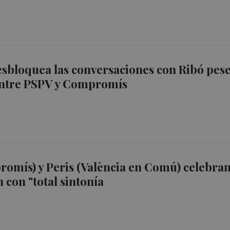
sbloquea las conversaciones con Ribó pese
 entre PSPV y Compromís
omís) y Peris (València en Comú) celebra
 con "total sintonía