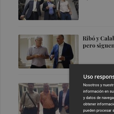
Ribó y Cala
pero siguen
Uso respons
Nosotros y nuestr
Compromís,
información en su 
programa au
y datos de navega
organizativ
obtener informació
pueden procesar su