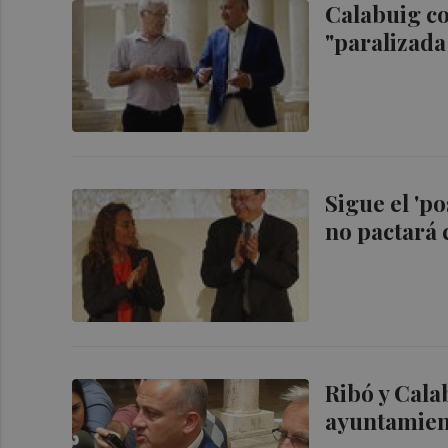
Calabuig co
"paralizada
Sigue el 'po
no pactará 
Ribó y Cala
ayuntamient