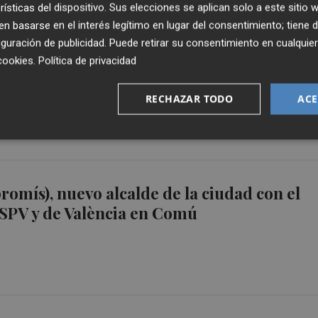
rísticas del dispositivo. Sus elecciones se aplican solo a este sitio
 basarse en el interés legítimo en lugar del consentimiento; tiene 
guración de publicidad
. Puede retirar su consentimiento en cualqu
nde de la vara de mando porque no
cookies
.
Política de privacidad
su forma de gobernar y apuesta por el
RECHAZAR TODO
ACE
omís), nuevo alcalde de la ciudad con el
SPV y de València en Comú