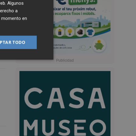
 web. Algunos
derecho a
ier momento en
PTAR TODO