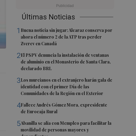
Últimas Noticias
1
Buena noticia sin jugar: Alcaraz conserva por
ahora el número 2 de la ATP tras perder
Zverev en Canadá
2
El PSPV denuncia la instalación de ventanas
de aluminio en el Monasterio de Santa Clara,
declarado BRL
3
Los murcianos en el extranjero harán gala de
identidad con el primer Día de las
Comunidades de la Región en el Exterior
4
Fallece Andrés Gómez Mora, expresidente
de Eurocaja Rural
5
Abanilla se alía con Mempleo para facilitar la
movilidad de personas mayores y