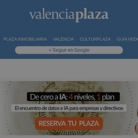
PLAZA INMOBILIARIA
VALÈNCIA
CULTURPLAZA
GUÍA HED
+ Seguir en Google