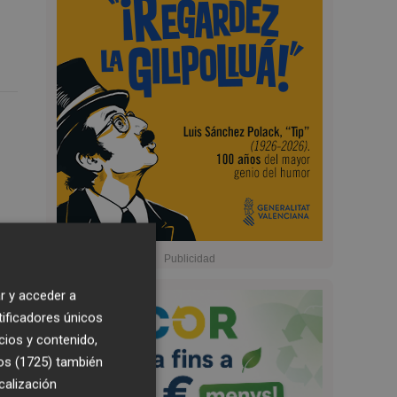
r y acceder a
tificadores únicos
cios y contenido,
os (1725)
también
calización