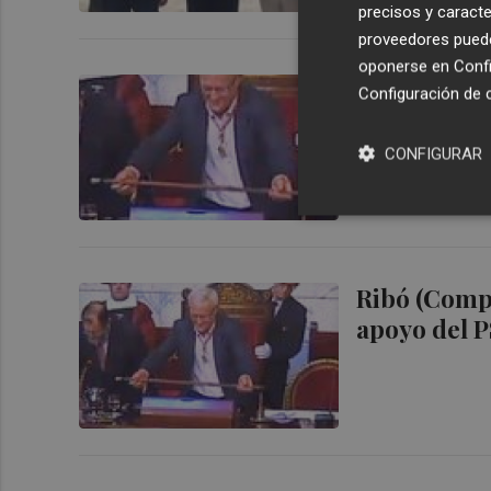
precisos y caracte
proveedores pueden
oponerse en
Confi
Ribó presci
Configuración de 
representa 
diálogo
CONFIGURAR
Ribó (Compr
apoyo del P