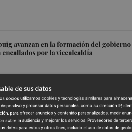
buig avanzan en la formación del gobierno
 encallados por la vicealcaldía
able de sus datos
os socios utilizamos cookies y tecnologías similares para almacena
 PSPV y VLC en Comú avanzan en el
dispositivo y procesar datos personales, como su dirección IP, iden
nque difieren en la estructura
ción, para ofrecer anuncios y contenido personalizados, medir anun
a
n sobre la audiencia y mejorar los servicios.
Proveedores de tercer
s datos para estos y otros fines, incluido el uso de datos de geolo