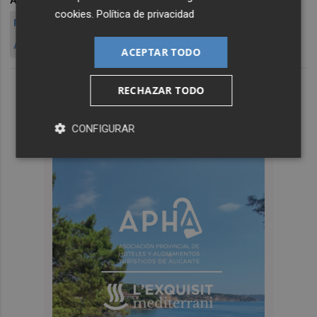
ARCHIVADO EN
ZONA FRANCA
VALENCIA
AGUSTÍ
cookies
.
Política de privacidad
PUERTO DE VALENC IA
AEROPUERTO DE VALENCIA
AZNAR
ACEPTAR TODO
RECHAZAR TODO
CONFIGURAR