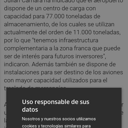
Julián Cámara ha indicado que el aeropuerto
dispone de un centro de carga con
capacidad para 77.000 toneladas de
almacenamiento, de los cuales se utilizan
actualmente del orden de 11.000 toneladas,
por lo que "tenemos infraestructura
complementaria a la zona franca que puede
ser de interés para futuros inversores",
indicaron. Además también se dispone de
instalaciones para ser destino de los aviones
con mayor capacidad utilizados para el
traslado de mercancías.
Uso responsable de sus
Agustí consideró que la zona franca debe ser
datos
una infraestructura que suponga "además de
Nosotros y nuestros socios utilizamos
la llegada la Comunitat de nuevas
cookies y tecnologías similares para