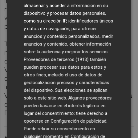
inversiones que generen prosperidad, una
almacenar y acceder a información en su
nueva herramienta para que empresas
dispositivo y procesar datos personales,
valencianas puedan ver favorecidos sus
como su dirección IP, identificadores únicos
planes de internacionalización".
y datos de navegación, para ofrecer
anuncios y contenido personalizados, medir
Tras las dos reuniones celebradas esta
anuncios y contenido, obtener información
sobre la audiencia y mejorar los servicios.
mañana el primer edil ha manifestado su
Proveedores de terceros (1913)
también
convencimiento de que "tanto Puerto de
pueden procesar sus datos para estos y
Valencia como aeropuerto apoyan la
otros fines, incluido el uso de datos de
declaración de zona franca y serán, junto al
geolocalización precisos y características
liderazgo que debe imprimir la Generalitat
del dispositivo. Sus elecciones se aplican
Valenciana, el motor que supondrá la llegada
solo a este sitio web. Algunos proveedores
de creación de la quinta zona franca de
pueden basarse en el interés legítimo en
España".
lugar del consentimiento; tiene derecho a
oponerse en
Configuración de publicidad
.
Puede retirar su consentimiento en
cualquier momento en
Configuración de