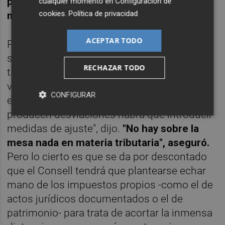
políticas difícilmente se logran recuperar
cualquier momento en
Configuración de
cookies
.
Política de privacidad
más de 3.000 millones de euros.
ACEPTAR TODO
Por la vía de los ingresos, Moragues trató de
ser prudente respecto a uno de los temas
RECHAZAR TODO
tabú: la subida de impuestos. "De momento
vamos a ver cómo va la evolución de la
CONFIGURAR
ejecución presupuestaria de 2013, y si se
producen desviaciones habrá que introducir
medidas de ajuste", dijo.
"No hay sobre la
mesa nada en materia tributaria", aseguró.
Pero lo cierto es que se da por descontado
que el Consell tendrá que plantearse echar
mano de los impuestos propios -como el de
actos jurídicos documentados o el de
patrimonio- para trata de acortar la inmensa