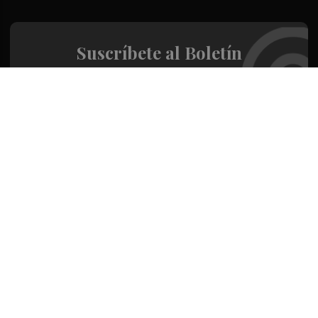
Suscríbete al Boletín
Todos los días a primera hora en tu email
¡Quiero suscribirme!
Síguenos en redes
Valencia Plaza, desde cualquier medio
Quienes Somos
Conoce al grupo editorial