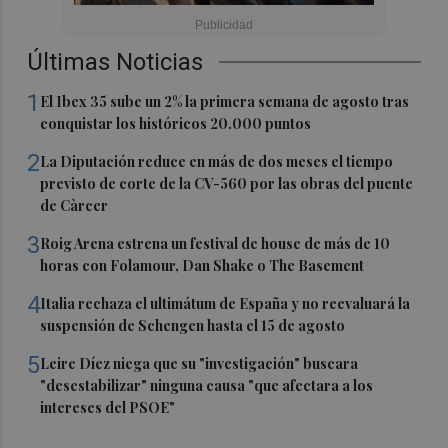
Últimas Noticias
1
El Ibex 35 sube un 2% la primera semana de agosto tras
conquistar los históricos 20.000 puntos
2
La Diputación reduce en más de dos meses el tiempo
previsto de corte de la CV-560 por las obras del puente
de Càrcer
3
Roig Arena estrena un festival de house de más de 10
horas con Folamour, Dan Shake o The Basement
4
Italia rechaza el ultimátum de España y no reevaluará la
suspensión de Schengen hasta el 15 de agosto
5
Leire Díez niega que su "investigación" buscara
"desestabilizar" ninguna causa "que afectara a los
intereses del PSOE"