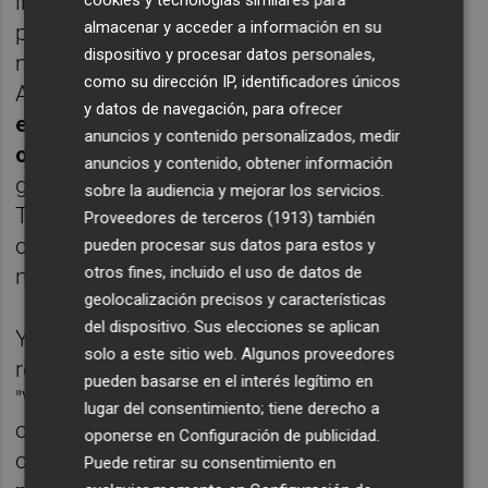
incrementar sus ingresos. En la primera
almacenar y acceder a información en su
parte de esta ecuación el margen de
dispositivo y procesar datos personales,
maniobra se agota para el Gobierno de
como su dirección IP, identificadores únicos
Alberto Fabra.
"El gasto social, sanidad y
y datos de navegación, para ofrecer
educación, no se toca", afirmó en repetidas
anuncios y contenido personalizados, medir
ocasiones
. Y esos capítulos suponen el
anuncios y contenido, obtener información
grueso del presupuesto de la Generalitat.
sobre la audiencia y mejorar los servicios.
Tanto es así que, según afirmó el conseller,
Proveedores de terceros (1913)
también
con lo que llega del sistema de financiación
pueden procesar sus datos para estos y
otros fines, incluido el uso de datos de
no alcanza para cubrirlo.
geolocalización precisos y características
del dispositivo. Sus elecciones se aplican
Y sin tocar esas grandes partidas, el
solo a este sitio web. Algunos proveedores
recorrido de otros recortes es menor.
pueden basarse en el interés legítimo en
"Vamos a gestionar con eficiencia para
lugar del consentimiento; tiene derecho a
conseguir los mayores resultados al menor
oponerse en
Configuración de publicidad
.
coste posible", aseveró.
Pero de esas
Puede retirar su consentimiento en